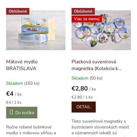
e
V
n
Obľúbené
Obľúbené
ý
i
Viac za menej
p
e
i
p
s
r
p
o
r
d
o
u
d
k
Mätové mydlo
Placková suvenírová
u
t
BRATISLAVA
magnetka (Kolekcia k
k
o
suvenírovým mydlám)
Skladom
(50 ks)
Priemerné
t
v
Skladom
(163 ks)
hodnotenie
€2,80
o
/ ks
produktu
€4
v
/ ks
je
Jednotková
€2,80 / 1 ks
5,0
Jednotková
cena:
€4 / 1 ks
DETAIL
cena:
z
Do košíka
5
hviezdičiek.
Tieto suvenírové magnetky s
Ručne robené bylinkové
ilustráciami slovenských miest
mydlo s mätovou vôňou a
a významných lokalít sú