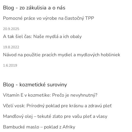
p
i
e
ä
e
Blog - zo zákulisia a o nás
p
t
r
Pomocné práce vo výrobe na čiastočný TPP
i
v
e
k
20.9.2025
y
A tak šiel čas: Naše mydlá a ich obaly
v
ý
19.8.2022
p
Návod na použitie pracích mydiel a mydlových hobliniek
i
s
1.6.2019
u
Blog - kozmetické suroviny
Vitamín E v kozmetike: Prečo je nevyhnutný?
Včelí vosk: Prírodný poklad pre krásnu a zdravú pleť
Mandľový olej – tekuté zlato pre vašu pleť a vlasy
Bambucké maslo – poklad z Afriky