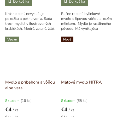
Do košíka
Do košíka
Krásne pení, nevysušuje
Ručne robené bylinkové
pokožku a pekne vonia. Sada
mydlo s lipovou vôňou a kozím
troch mydiel v ilustrovaných
mliekom. Mydlo je rastlinného
krabičkách. Modré, zelené, žlté.
pôvodu. Má vynikajúcu
penivosť a vytvára bohatú
krémovú...
Vegan
Nové
Mydlo s príbehom a vôňou
Mätové mydlo NITRA
aloe vera
Skladom
(16 ks)
Skladom
(65 ks)
€4
€4
/ ks
/ ks
Jednotková
Jednotková