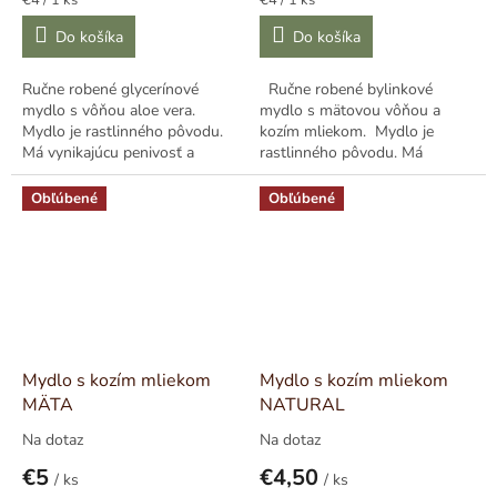
€4 / 1 ks
€4 / 1 ks
cena:
cena:
Do košíka
Do košíka
Ručne robené glycerínové
Ručne robené bylinkové
mydlo s vôňou aloe vera.
mydlo s mätovou vôňou a
Mydlo je rastlinného pôvodu.
kozím mliekom. Mydlo je
Má vynikajúcu penivosť a
rastlinného pôvodu. Má
vytvára bohatú krémovú penu.
vynikajúcu penivosť a vytvára
Vďaka...
bohatú krémovú penu....
Obľúbené
Obľúbené
Mydlo s kozím mliekom
Mydlo s kozím mliekom
MÄTA
NATURAL
Na dotaz
Na dotaz
Priemerné
Priemerné
hodnotenie
hodnotenie
€5
€4,50
/ ks
/ ks
produktu
produktu