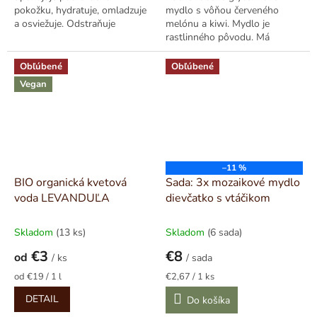
pokožku, hydratuje, omladzuje
mydlo s vôňou červeného
a osviežuje. Odstraňuje
melónu a kiwi. Mydlo je
mastnotu a nečistoty z pórov a
rastlinného pôvodu. Má
pôsobí...
vynikajúcu penivosť a vytvára
bohatú krémovú penu....
Obľúbené
Obľúbené
Vegan
–11 %
BIO organická kvetová
Sada: 3x mozaikové mydlo
voda LEVANDUĽA
dievčatko s vtáčikom
Skladom
(13 ks)
Skladom
(6 sada)
€3
€8
od
/ ks
/ sada
Jednotková
Jednotková
od €19 / 1 l
€2,67 / 1 ks
cena:
cena:
DETAIL
Do košíka