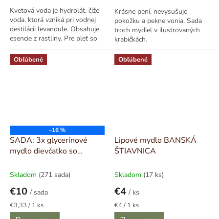
Kvetová voda je hydrolát, čiže
Krásne pení, nevysušuje
voda, ktorá vzniká pri vodnej
pokožku a pekne vonia. Sada
destilácii levandule. Obsahuje
troch mydiel v ilustrovaných
esencie z rastliny. Pre pleť so
krabičkách.
škvrnami, nerovnomerným...
Obľúbené
Obľúbené
–16 %
SADA: 3x glycerínové
Lipové mydlo BANSKÁ
mydlo dievčatko so
ŠTIAVNICA
srdiečkom
Skladom
(271 sada)
Skladom
(17 ks)
€10
€4
/ sada
/ ks
Jednotková
Jednotková
€3,33 / 1 ks
€4 / 1 ks
cena:
cena: