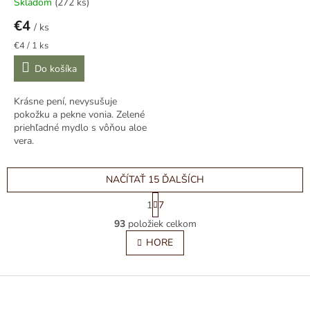
Skladom
(272 ks)
€4
/ ks
Jednotková
€4 / 1 ks
cena:
Do košíka
Krásne pení, nevysušuje
pokožku a pekne vonia. Zelené
priehľadné mydlo s vôňou aloe
vera.
NAČÍTAŤ 15 ĎALŠÍCH
S
1
7
t
O
r
93
položiek celkom
v
á
l
HORE
n
á
k
o
d
v
Z
a
a
c
á
n
i