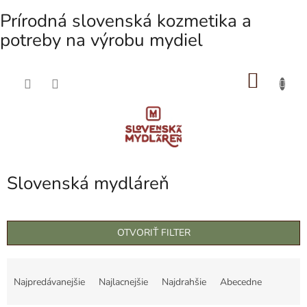
Prírodná slovenská kozmetika a
potreby na výrobu mydiel
NÁKU
Prejsť
na
KOŠÍK
obsah
Slovenská mydláreň
OTVORIŤ FILTER
R
a
Najpredávanejšie
Najlacnejšie
Najdrahšie
Abecedne
d