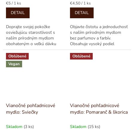
je
je
Jednotková
Jednotková
€5 / 1 ks
€4,50 / 1 ks
5,0
5,0
cena:
cena:
DETAIL
DETAIL
z
z
5
5
hviezdičiek.
hviezdičiek.
Doprajte svojej pokožke
Objavte čistotu a jednoduchosť
osviežujúcu starostlivosť s
s naším prírodným mydlom
naším prírodným mydlom
bez parfumov a farbív.
obohateným o veľkú dávku
Obsahuje vysoký podiel
kozieho mlieka. Toto mydlo je
kozieho mlieka, ktoré je známe
parfumované čistou...
svojimi hydratačnými...
Obľúbené
Obľúbené
Vegan
Vianočné pohľadnicové
Vianočné pohľadnicové
mydlo: Sviečky
mydlo: Pomaranč & škorica
Skladom
(3 ks)
Skladom
(15 ks)