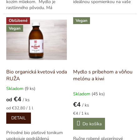
kozím mliekom. Mydlo je
ideálnou spomienkou na vaše
rastlinného pôvodu. Má
cesty. Každý kúsok prináša
vynikajúcu penivosť a vytvára
autentický...
bohatú krémovú...
Obľúbené
Vegan
Vegan
Bio organická kvetová voda
Mydlo s príbehom a vôňou
RUŽA
melónu a kiwi
Skladom
(9 ks)
Priemerné
Skladom
(45 ks)
hodnotenie
€4
od
/ ks
produktu
€4
/ ks
je
Jednotková
od €32,80 / 1 l
5,0
cena:
Jednotková
€4 / 1 ks
DETAIL
cena:
z
Do košíka
5
hviezdičiek.
Prírodné bio pleťové tonikum
upokojuje podráždenú
Ručne robené glycerínové