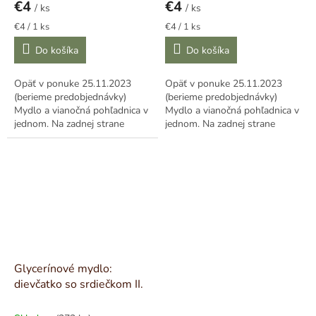
€4
€4
/ ks
/ ks
Jednotková
Jednotková
€4 / 1 ks
€4 / 1 ks
cena:
cena:
Do košíka
Do košíka
Opäť v ponuke 25.11.2023
Opäť v ponuke 25.11.2023
(berieme predobjednávky)
(berieme predobjednávky)
Mydlo a vianočná pohľadnica v
Mydlo a vianočná pohľadnica v
jednom. Na zadnej strane
jednom. Na zadnej strane
krabičky je vytlačené želanie a
krabičky je vytlačené želanie a
miesto na...
miesto na...
Glycerínové mydlo:
dievčatko so srdiečkom II.