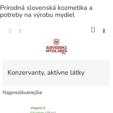
Prírodná slovenská kozmetika a
potreby na výrobu mydiel
NÁKU
Prejsť
na
KOŠÍK
obsah
Konzervanty, aktívne látky
Najpredávanejšie
Vitamín E
Skladom
(19 ks)