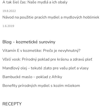
A tak šiel čas: Naše mydlá a ich obaly
v
k
19.8.2022
y
v
Návod na použitie pracích mydiel a mydlových hobliniek
ý
p
1.6.2019
i
s
u
Blog - kozmetické suroviny
Vitamín E v kozmetike: Prečo je nevyhnutný?
Včelí vosk: Prírodný poklad pre krásnu a zdravú pleť
Mandľový olej – tekuté zlato pre vašu pleť a vlasy
Bambucké maslo – poklad z Afriky
Benefity prírodných mydiel s kozím mliekom
RECEPTY