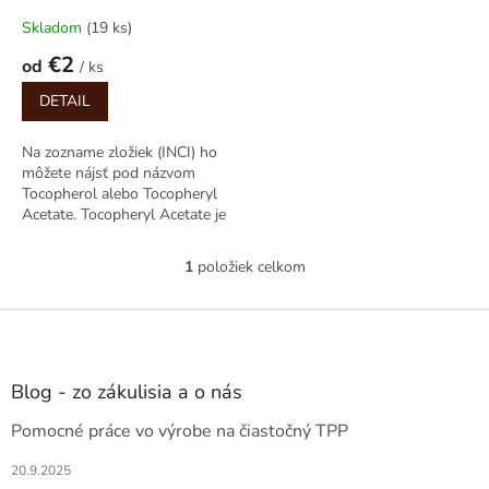
t
Skladom
(19 ks)
o
€2
od
v
/ ks
DETAIL
Na zozname zložiek (INCI) ho
môžete nájsť pod názvom
Tocopherol alebo Tocopheryl
Acetate. Tocopheryl Acetate je
stabilnejšia forma vitamínu E,
ktorá sa...
1
položiek celkom
O
v
l
Z
á
á
d
p
a
ä
Blog - zo zákulisia a o nás
c
t
i
Pomocné práce vo výrobe na čiastočný TPP
i
e
e
p
20.9.2025
r