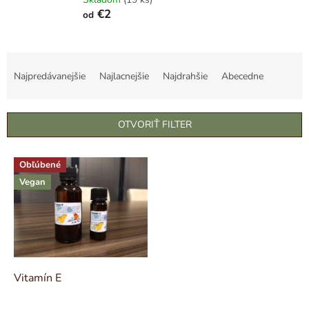
€2
od
R
a
Najpredávanejšie
Najlacnejšie
Najdrahšie
Abecedne
d
e
n
OTVORIŤ FILTER
i
e
V
p
Obľúbené
ý
r
Vegan
p
o
i
d
s
u
p
k
r
t
o
o
d
Vitamín E
v
u
k