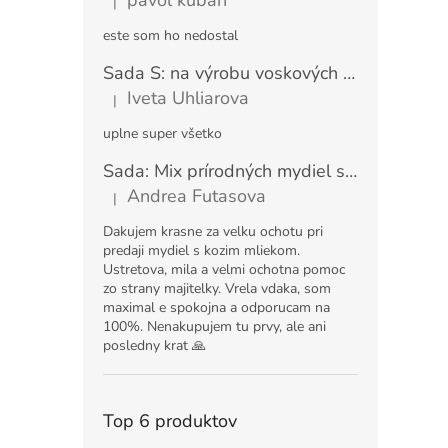
|
Hodnotenie produktu je 5 z 5 hviezdičiek.
este som ho nedostal
Sada S: na výrobu voskových obrúskov (8 ks)
Iveta Uhliarova
|
Hodnotenie produktu je 5 z 5 hviezdičiek.
uplne super všetko
Sada: Mix prírodných mydiel s kozím mliekom 1 kg
Andrea Futasova
|
Hodnotenie produktu je 5 z 5 hviezdičiek.
Dakujem krasne za velku ochotu pri
predaji mydiel s kozim mliekom.
Ustretova, mila a velmi ochotna pomoc
zo strany majitelky. Vrela vdaka, som
maximal e spokojna a odporucam na
100%. Nenakupujem tu prvy, ale ani
posledny krat 🙏
Top 6 produktov