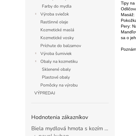
Tipy na 
Farby do mydla
Odličov
Výroba sviečok
Masáž: 
Pokožka
Rastlinné oleje
Pery: N
Kozmetické maslá
Mandľov
Kozmetické vosky
sa o je
Príchute do balzamov
Poznámk
Výroba šumiviek
Obaly na kozmetiku
Sklenené obaly
Plastové obaly
Pomôcky na výrobu
VÝPREDAJ
Hodnotenia zákazníkov
Biela mydlová hmota s kozím mliekom MILKY 1 kg
pavol kuban