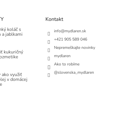
TY
Kontakt
hký koláč s
info
@
mydlaren.sk
 a jablkami
+421 905 589 046
Nepremeškajte novinky
ť kukuričný
mydlaren
kozmetike
Ako to robíme
@slovenska_mydlaren
 ako využiť
olej v domácej
e