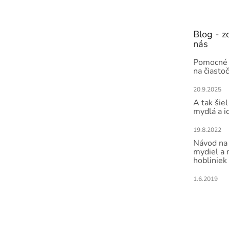
p
ä
t
Blog - zo
i
nás
e
Pomocné 
na čiasto
20.9.2025
A tak šiel
mydlá a i
19.8.2022
Návod na 
mydiel a
hobliniek
1.6.2019