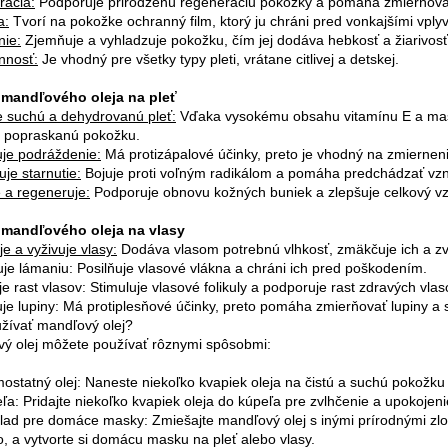
ácia:
Podporuje prirodzenú regeneráciu pokožky a pomáha zmierňova
a:
Tvorí na pokožke ochranný film, ktorý ju chráni pred vonkajšími vpl
ie:
Zjemňuje a vyhladzuje pokožku, čím jej dodáva hebkosť a žiarivosť
nnosť:
Je vhodný pre všetky typy pleti, vrátane citlivej a detskej.
 mandľového oleja na pleť
e suchú a dehydrovanú pleť:
Vďaka vysokému obsahu vitamínu E a mast
 popraskanú pokožku.
je podráždenie:
Má protizápalové účinky, preto je vhodný na zmiernen
je starnutie:
Bojuje proti voľným radikálom a pomáha predchádzať vzn
e a regeneruje:
Podporuje obnovu kožných buniek a zlepšuje celkový vzh
 mandľového oleja na vlasy
e a vyživuje vlasy:
Dodáva vlasom potrebnú vlhkosť, zmäkčuje ich a zvy
je lámaniu: Posilňuje vlasové vlákna a chráni ich pred poškodením.
e rast vlasov: Stimuluje vlasové folikuly a podporuje rast zdravých vlas
je lupiny: Má protiplesňové účinky, preto pomáha zmierňovať lupiny a 
žívať mandľový olej?
ý olej môžete používať rôznymi spôsobmi:
ostatný olej: Naneste niekoľko kvapiek oleja na čistú a suchú pokožku
ľa: Pridajte niekoľko kvapiek oleja do kúpeľa pre zvlhčenie a upokojen
lad pre domáce masky: Zmiešajte mandľový olej s inými prírodnými zlo
, a vytvorte si domácu masku na pleť alebo vlasy.