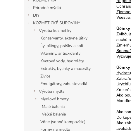
e
KOZMETIKA
Regener
l
Ochran
Prírodné mýdlá
Zjemnen
DIY
Všestra
KOZMETICKÉ SUROVINY
Účinky
Výroba kozmetiky
Zvlhčuj
Konzervanty, aktívne látky
suchú a
Zmierňu
Íly, pílingy, prášky a soli
Spomaľu
Vitamíny, antioxidanty
Vyživuj
Kvetové vody, hydroláty
Účinky
Extrakty, bylinky a maceráty
Hydratuj
Živice
Zabraňu
Emulgátory, zahusťovadlá
Urýchľuj
Zmierňu
Výroba mydla
Ako pou
Mydlové hmoty
Mandľov
Malé balenia
Ako sam
Veľké balenia
Do kúpe
Vône (vonné kompozície)
Ako zák
avokádo
Formy na mydlo