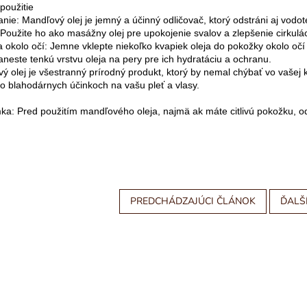
použitie
anie: Mandľový olej je jemný a účinný odličovač, ktorý odstráni aj vodo
Použite ho ako masážny olej pre upokojenie svalov a zlepšenie cirkulác
 okolo očí: Jemne vklepte niekoľko kvapiek oleja do pokožky okolo oč
aneste tenkú vrstvu oleja na pery pre ich hydratáciu a ochranu.
ý olej je všestranný prírodný produkt, ktorý by nemal chýbať vo vašej
ho blahodárnych účinkoch na vašu pleť a vlasy.
a: Pred použitím mandľového oleja, najmä ak máte citlivú pokožku, o
PREDCHÁDZAJÚCI ČLÁNOK
ĎALŠ