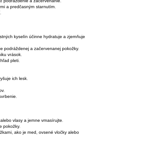
ť podráždenie a začervenanie.
yvmi a predčasným starnutím.
.
ných kyselín účinne hydratuje a zjemňuje
ie podráždenej a začervenanej pokožky.
iku vrások.
ľad pleti.
šuje ich lesk.
ov.
svrbenie.
 alebo vlasy a jemne vmasírujte.
ie pokožky.
žkami, ako je med, ovsené vločky alebo