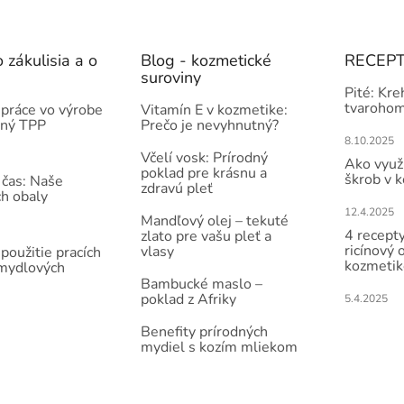
 zákulisia a o
Blog - kozmetické
RECEP
suroviny
Pité: Kre
tvarohom
práce vo výrobe
Vitamín E v kozmetike:
čný TPP
Prečo je nevyhnutný?
8.10.2025
Včelí vosk: Prírodný
Ako využi
poklad pre krásnu a
škrob v 
 čas: Naše
zdravú pleť
ch obaly
12.4.2025
Mandľový olej – tekuté
4 recepty
zlato pre vašu pleť a
ricínový 
vlasy
použitie pracích
kozmetik
 mydlových
Bambucké maslo –
poklad z Afriky
5.4.2025
Benefity prírodných
mydiel s kozím mliekom