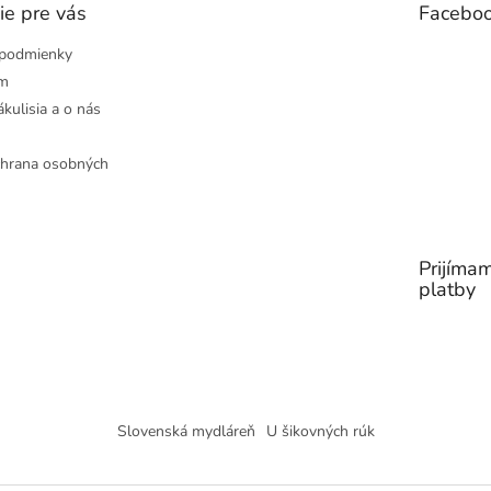
ie pre vás
Facebo
podmienky
ám
ákulisia a o nás
hrana osobných
Prijímam
platby
Slovenská mydláreň
U šikovných rúk