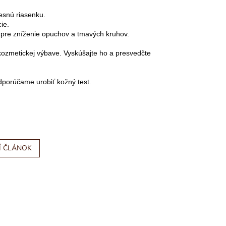
tesnú riasenku.
ie.
í pre zníženie opuchov a tmavých kruhov.
 kozmetickej výbave. Vyskúšajte ho a presvedčte
dporúčame urobiť kožný test.
Í ČLÁNOK