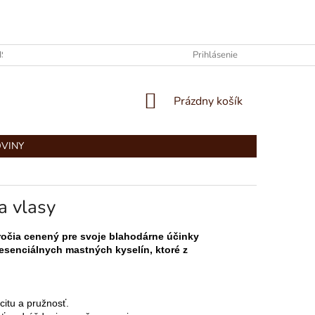
ISIA A O NÁS
KONTAKTY
GDPR – OCHRANA OSOBNÝCH ÚDA
Prihlásenie
NÁKUPNÝ
Prázdny košík
KOŠÍK
OVINY
a vlasy
áročia cenený pre svoje blahodárne účinky
esenciálnych mastných kyselín, ktoré z
citu a pružnosť.