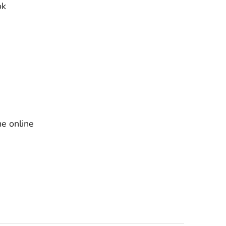
ok
e online