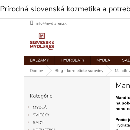
Prírodná slovenská kozmetika a potre
info@mydlaren.sk
Prejsť
na
obsah
BALZAMY
HYDROLÁTY
MYDLÁ
SAD
Domov
Blog - kozmetické suroviny
Mandľový
B
Mand
o
Preskočiť
č
Kategórie
kategórie
n
Mandľov
na pok
ý
MYDLÁ
neho ro
p
SVIEČKY
a
Prečo 
SADY
n
Hydratá