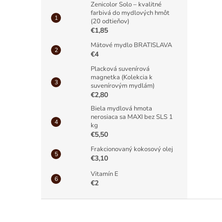
Zenicolor Solo – kvalitné
farbivá do mydlových hmôt
(20 odtieňov)
€1,85
Mätové mydlo BRATISLAVA
€4
Placková suvenírová
magnetka (Kolekcia k
suvenírovým mydlám)
€2,80
Biela mydlová hmota
nerosiaca sa MAXI bez SLS 1
kg
€5,50
Frakcionovaný kokosový olej
€3,10
Vitamín E
€2
Z
á