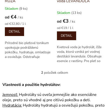
u
RUŽA
voda LEVANDUĽA
k
Skladom
(9 ks)
Priemerné
t
Skladom
(13 ks)
hodnotenie
€4
o
od
/ ks
produktu
€3
od
v
/ ks
je
Jednotková
od €32,80 / 1 l
5,0
cena:
Jednotková
od €19 / 1 l
DETAIL
cena:
z
DETAIL
5
hviezdičiek.
Prírodné bio pleťové tonikum
Kvetová voda je hydrolát, čiže
upokojuje podráždenú
voda, ktorá vzniká pri vodnej
pokožku, hydratuje, omladzuje
destilácii levandule. Obsahuje
a osviežuje. Odstraňuje
esencie z rastliny. Pre pleť so
mastnotu a nečistoty z pórov a
škvrnami, nerovnomerným...
pôsobí...
2
položiek celkom
O
v
l
Vlastnosti a použitie hydrolátov:
á
d
Jemnosť:
Hydroláty sú oveľa jemnejšie ako esenciálne
a
oleje, preto sú vhodné aj pre citlivú pokožku a deti.
c
Hydratácia:
Hydroláty hydratujú a osviežujú pokožku, preto
i