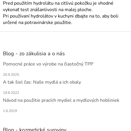
Pred použitím hydrolátu na citlivú pokožku je vhodné
vykonať test znášanlivosti na malej ploche.
Pri používaní hydrolátov v kuchyni dbajte na to, aby boli
určené na potravinárske použitie.
Z
á
p
ä
Blog - zo zákulisia a o nás
t
Pomocné práce vo výrobe na čiastočný TPP
i
e
20.9.2025
A tak šiel čas: Naše mydlá a ich obaly
19.8.2022
Návod na použitie pracích mydiel a mydlových hobliniek
1.6.2019
Blog - kozmetické suroviny