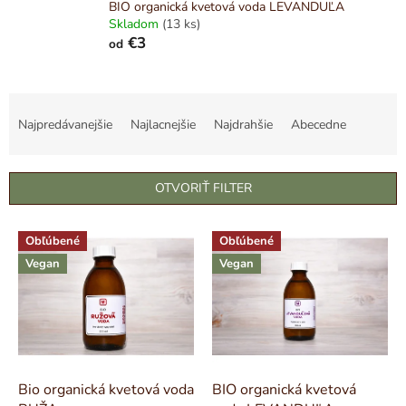
BIO organická kvetová voda LEVANDUĽA
Skladom
(13 ks)
€3
od
R
a
Najpredávanejšie
Najlacnejšie
Najdrahšie
Abecedne
d
e
n
OTVORIŤ FILTER
i
e
V
p
Obľúbené
Obľúbené
ý
r
Vegan
Vegan
p
o
i
d
s
u
p
k
r
t
o
o
d
Bio organická kvetová voda
BIO organická kvetová
v