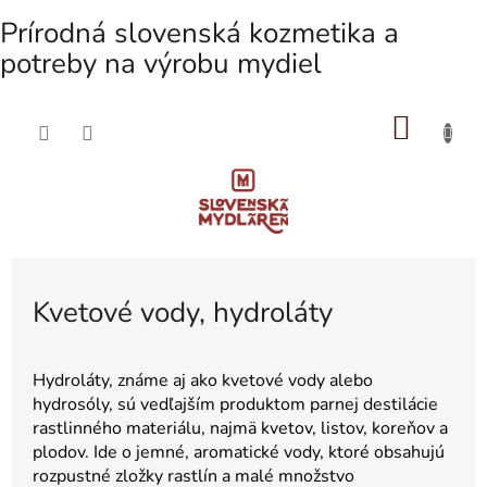
Prírodná slovenská kozmetika a
potreby na výrobu mydiel
NÁKU
Prejsť
na
KOŠÍK
obsah
Kvetové vody, hydroláty
Hydroláty, známe aj ako kvetové vody alebo
hydrosóly, sú vedľajším produktom parnej destilácie
rastlinného materiálu, najmä kvetov, listov, koreňov a
plodov. Ide o jemné, aromatické vody, ktoré obsahujú
rozpustné zložky rastlín a malé množstvo