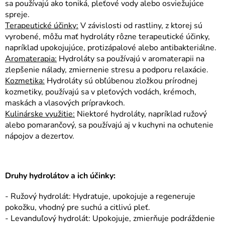
sa používajú ako toniká, pleťové vody alebo osviežujúce
e
p
spreje.
r
Terapeutické účinky:
V závislosti od rastliny, z ktorej sú
v
vyrobené, môžu mať hydroláty rôzne terapeutické účinky,
k
napríklad upokojujúce, protizápalové alebo antibakteriálne.
y
Aromaterapia:
Hydroláty sa používajú v aromaterapii na
v
zlepšenie nálady, zmiernenie stresu a podporu relaxácie.
ý
Kozmetika:
Hydroláty sú obľúbenou zložkou prírodnej
p
i
kozmetiky, používajú sa v pleťových vodách, krémoch,
s
maskách a vlasových prípravkoch.
u
Kulinárske využitie:
Niektoré hydroláty, napríklad ružový
alebo pomarančový, sa používajú aj v kuchyni na ochutenie
nápojov a dezertov.
Druhy hydrolátov a ich účinky:
- Ružový hydrolát: Hydratuje, upokojuje a regeneruje
pokožku, vhodný pre suchú a citlivú pleť.
- Levanduľový hydrolát: Upokojuje, zmierňuje podráždenie