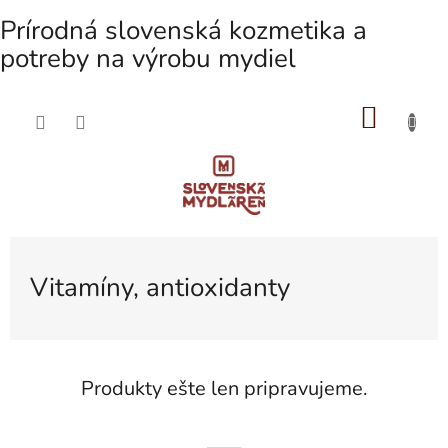
Prírodná slovenská kozmetika a
potreby na výrobu mydiel
NÁKU
Prejsť
na
KOŠÍK
obsah
Vitamíny, antioxidanty
Produkty ešte len pripravujeme.