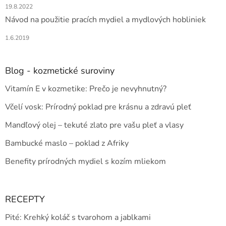
19.8.2022
Návod na použitie pracích mydiel a mydlových hobliniek
1.6.2019
Blog - kozmetické suroviny
Vitamín E v kozmetike: Prečo je nevyhnutný?
Včelí vosk: Prírodný poklad pre krásnu a zdravú pleť
Mandľový olej – tekuté zlato pre vašu pleť a vlasy
Bambucké maslo – poklad z Afriky
Benefity prírodných mydiel s kozím mliekom
RECEPTY
Pité: Krehký koláč s tvarohom a jablkami