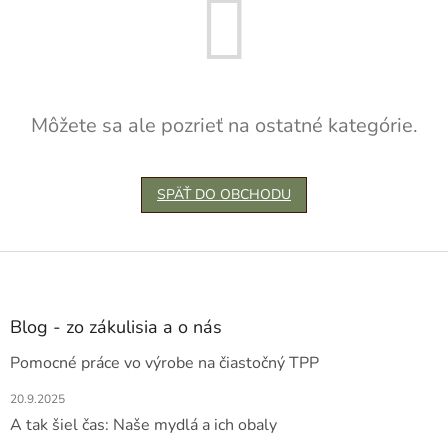
Môžete sa ale pozrieť na ostatné kategórie.
SPÄŤ DO OBCHODU
Z
á
p
ä
Blog - zo zákulisia a o nás
t
Pomocné práce vo výrobe na čiastočný TPP
i
e
20.9.2025
A tak šiel čas: Naše mydlá a ich obaly