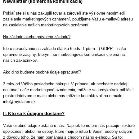
Newsletter (komerčná komunikácia)
Pokiaľ ste si u nás zakúpili tovar a zároveň ste výslovne neodmietli
zasielanie marketingových oznámení, použijeme Vašu e-mailovú adresu
na zasielanie našich marketingových oznámení.
Na základe akého právneho základu?
Ide o spracúvanie na základe článku 6 ods. 1 písm. f) GDPR – naše
oprávnené záujmy, ktorými sú marketingová komunikácii cielená na
našich zákazníkov.
Ako dlho budeme osobné údaje spracúvať?
3 roky od Vášho posledného nákupu. V prípade, ak nechcete naďalej
dostávať naše marketingové oznámenia, môžete sa kedykoľvek odhlásiť
prostredníctvom e-mailu alebo nás môžete kontaktovať na e-maile:
info@mydlaren.sk
II. Kto sa k údajom dostane?
Vaše osobné údaje zostanú u nás. Napriek tomu pre nás pracujú niektoré
spoločnosti alebo iné osoby, ktoré majú prístup k Vašim osobný údajom
z dôvodu toho, že nám pomáhajú s chodom nášho e-shopu. Sú to: