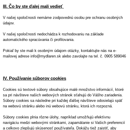
III. Čo by ste ďalej mali vedieť
V našej spoločnosti nemáme zodpovednú osobu pre ochranu osobných
údajov.
V našej spoločnosti nedochádza k rozhodovaniu na základe
automatického spracúvania či profilovania.
Pokiaľ by ste mali k osobným údajom otázky, kontaktujte nás na e-
mailovej adrese info@mydlaren.sk alebo zavolajte na tel. č. 0905 589046
IV. Používanie súborov cookies
Cookies sú textové súbory obsahujúce malé množstvo informácií, ktoré
sa pri návšteve našich webových stránok sťahujú do Vášho zariadenia.
Súbory cookies sa následne pri každej ďalšej návšteve odosielajú späť
na webovú stránku alebo inú webovú stránku, ktorá ich rozpozná.
Súbory cookies plnia rôzne úlohy, napríklad umožňujú efektívnu
navigáciu medzi webovými stránkami, zapamätanie si Vašich preferencií
a celkovo zlepšujú skúsenosť používateľa. Dokážu tiež zaistiť, aby