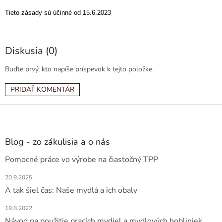
Tieto zásady sú účinné od 15.6.2023
Diskusia (0)
Buďte prvý, kto napíše príspevok k tejto položke.
PRIDAŤ KOMENTÁR
Z
á
p
ä
Blog - zo zákulisia a o nás
t
Pomocné práce vo výrobe na čiastočný TPP
i
e
20.9.2025
A tak šiel čas: Naše mydlá a ich obaly
19.8.2022
Návod na použitie pracích mydiel a mydlových hobliniek