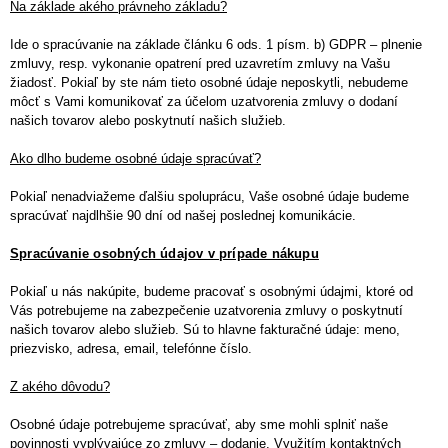
Na základe akého právneho základu?
Ide o spracúvanie na základe článku 6 ods. 1 písm. b) GDPR – plnenie
zmluvy, resp. vykonanie opatrení pred uzavretím zmluvy na Vašu
žiadosť.
Pokiaľ by ste nám tieto osobné údaje neposkytli, nebudeme
môcť s Vami komunikovať za účelom uzatvorenia zmluvy o dodaní
našich tovarov alebo poskytnutí našich služieb.
Ako dlho budeme osobné údaje spracúvať?
Pokiaľ nenadviažeme ďalšiu spoluprácu, Vaše osobné údaje budeme
spracúvať najdlhšie 90 dní od našej poslednej komunikácie.
Spracúvanie osobných údajov v prípade nákupu
Pokiaľ u nás nakúpite, budeme pracovať s osobnými údajmi, ktoré od
Vás potrebujeme na zabezpečenie uzatvorenia zmluvy o poskytnutí
našich tovarov alebo služieb. Sú to hlavne fakturačné údaje: meno,
priezvisko, adresa, email, telefónne číslo.
Z akého dôvodu?
Osobné údaje potrebujeme spracúvať, aby sme mohli splniť naše
povinnosti vyplývajúce zo zmluvy – dodanie. Využitím kontaktných