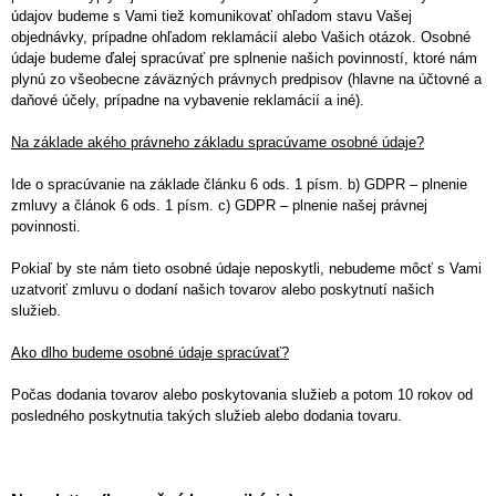
údajov budeme s Vami tiež komunikovať ohľadom stavu Vašej
objednávky, prípadne ohľadom reklamácií alebo Vašich otázok.
Osobné
údaje budeme ďalej spracúvať pre splnenie našich povinností, ktoré nám
plynú zo všeobecne záväzných právnych predpisov (hlavne na účtovné a
daňové účely, prípadne na vybavenie reklamácií a iné).
Na základe akého právneho základu spracúvame osobné údaje?
Ide o spracúvanie na základe článku 6 ods. 1 písm. b) GDPR – plnenie
zmluvy a článok 6 ods. 1 písm. c) GDPR – plnenie našej právnej
povinnosti.
Pokiaľ by ste nám tieto osobné údaje neposkytli, nebudeme môcť s Vami
uzatvoriť zmluvu o dodaní našich tovarov alebo poskytnutí našich
služieb.
Ako dlho budeme osobné údaje spracúvať?
Počas dodania tovarov alebo poskytovania služieb a potom 10 rokov od
posledného poskytnutia takých služieb alebo dodania tovaru.