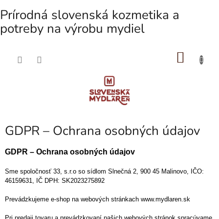
Prírodná slovenská kozmetika a
potreby na výrobu mydiel
NÁKU
Prejsť
na
KOŠÍK
obsah
GDPR – Ochrana osobných údajov
GDPR – Ochrana osobných údajov
Sme spoločnosť 33, s.r.o so sídlom
Slnečná 2, 900 45 Malinovo, IČO:
46159631, IČ DPH: SK2023275892
Prevádzkujeme e-shop na webových stránkach www.mydlaren.sk
Pri predaji tovaru a prevádzkovaní našich webových stránok spracúvame