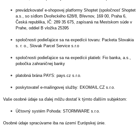
prevádzkovateľ e-shopovej platformy Shoptet (spoločnosť Shoptet
a.s., so sídlom Dvořeckého 628/8, Břevnov, 169 00, Praha 6,
Česká republika, IČ: 289 35 675, zapísaná na Mestskom súde v
Prahe, oddiel B vložka 25395
spoločnosti podieľajúce sa na expedícii tovaru: Packeta Slovakia
s. r. o., Slovak Parcel Service s.r.o
spoločnosti podieľajúce sa na expedícii platieb: Fio banka, a.s.,
pobočka zahraničnej banky
platobná brána PAYS: pays.cz s.r.o.
poskytovateľ e-mailingovej služby: EKOMAIL.CZ s.r.o.
Vaše osobné údaje sa ďalej môžu dostať k týmto ďalším subjektom:
Účtovný systém Pohoda: STORMWARE s.r.o.
Osobné údaje spracúvame iba na území Európskej únie.