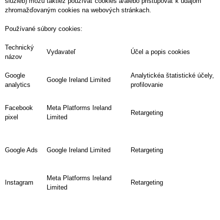
služieb) môžu taktiež používať cookies a/alebo pristupovať k údajom
zhromažďovaným cookies na webových stránkach.
Používané súbory cookies:
Technický
Vydavateľ
Účel a popis cookies
názov
Google
Analytickéa štatistické účely,
Google Ireland Limited
analytics
profilovanie
Facebook
Meta Platforms Ireland
Retargeting
pixel
Limited
Google Ads
Google Ireland Limited
Retargeting
Meta Platforms Ireland
Instagram
Retargeting
Limited