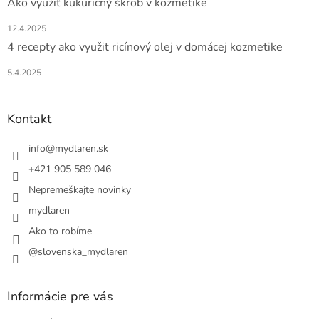
Ako využiť kukuričný škrob v kozmetike
12.4.2025
4 recepty ako využiť ricínový olej v domácej kozmetike
5.4.2025
Kontakt
info
@
mydlaren.sk
+421 905 589 046
Nepremeškajte novinky
mydlaren
Ako to robíme
@slovenska_mydlaren
Informácie pre vás