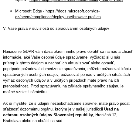
Microsoft Edge -
https://docs.microsoft.com/cs-
cz/sccm/compliance/deploy-use/browser-profiles
V. Vaše práva v súvislosti so spracúvaním osobných údajov
Nariadenie GDPR vám dáva okrem iného právo obrátiť sa na nás a chcieť
informácie, aké Vaše osobné údaje spracúvame, vyžiadať si u nás
prístup k týmto údajom a nechať ich aktualizovať alebo opraviť,
poprípade požadovať obmedzenie spracúvania, môžete požadovať kópiu
spracúvaných osobných údajov, požadovať po nás v určitých situáciách
výmaz osobných údajov a v určitých prípadoch máte právo na ich
prenositeľnosť. Proti spracúvaniu na základe oprávneného záujmu je
možné vzniesť námietku.
Ak si myslíte, že s údajmi nezaobchádzame správne, máte právo podať
sťažnosť dozornému orgánu, ktorým je v našej jurisdikcii
Úrad na
ochranu osobných údajov Slovenskej republiky
, Hraničná 12,
Bratislava alebo sa obrátiť na súd.