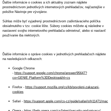
Ďalšie informácie o cookies a ich aktuálny zoznam nájdete
prostredníctvom jednotlivých internetových prehliadačov, najčastejšie v
položke Nástroje pre vývojárov.
Súhlas môže byť vyjadrený prostredníctvom zaškrtávacieho políčka
obsiahnutého v tzv. cookie lište. Súbory cookies môžete aj následne v
nastavení svojho internetového prehliadača odmietnuť, alebo si nastaviť
používanie iba niektorých.
Ďalšie informácie o správe cookies v jednotlivých prehliadačoch nájdete
na nasledujúcich odkazoch:
Google Chrome
-
https://support.google.com/chrome/answer/95647?
co=GENIE.Platform%3DDesktop&hl=cs
Firefox -
https://support.mozilla.org/cs/kb/povoleni-zakazani-
cookies
Safari -
https://support.apple.com/cs-cz/guide/safari/sfri11471/mac
Opera -
https://help.opera.com/cs/latest/security-and-privacy/