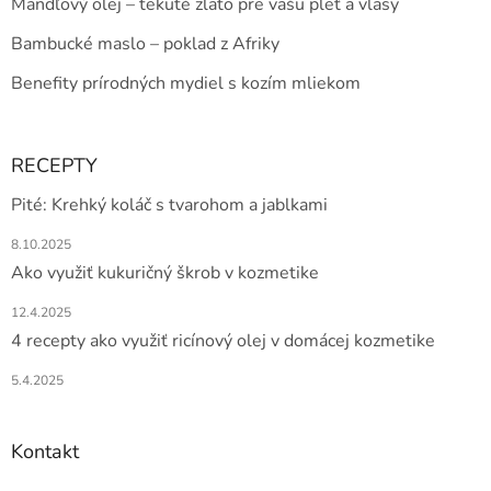
Mandľový olej – tekuté zlato pre vašu pleť a vlasy
Bambucké maslo – poklad z Afriky
Benefity prírodných mydiel s kozím mliekom
RECEPTY
Pité: Krehký koláč s tvarohom a jablkami
8.10.2025
Ako využiť kukuričný škrob v kozmetike
12.4.2025
4 recepty ako využiť ricínový olej v domácej kozmetike
5.4.2025
Kontakt