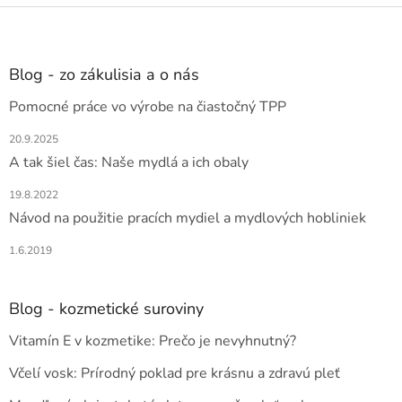
l
Z
á
á
d
p
a
ä
Blog - zo zákulisia a o nás
c
t
i
Pomocné práce vo výrobe na čiastočný TPP
i
e
e
p
20.9.2025
r
A tak šiel čas: Naše mydlá a ich obaly
v
k
19.8.2022
y
v
Návod na použitie pracích mydiel a mydlových hobliniek
ý
p
1.6.2019
i
s
u
Blog - kozmetické suroviny
Vitamín E v kozmetike: Prečo je nevyhnutný?
Včelí vosk: Prírodný poklad pre krásnu a zdravú pleť