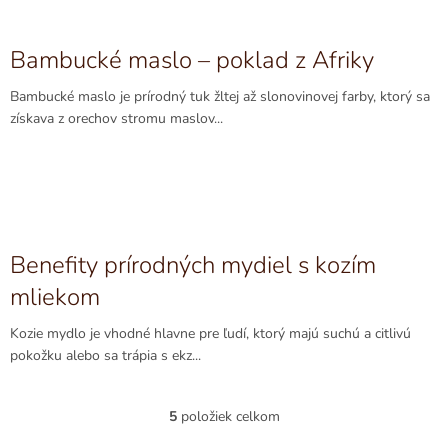
Bambucké maslo – poklad z Afriky
Bambucké maslo je prírodný tuk žltej až slonovinovej farby, ktorý sa
získava z orechov stromu maslov...
Benefity prírodných mydiel s kozím
mliekom
Kozie mydlo je vhodné hlavne pre ľudí, ktorý majú suchú a citlivú
pokožku alebo sa trápia s ekz...
5
položiek celkom
O
v