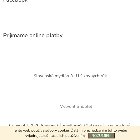
Prijímame online platby
Slovenská mydláreň
U šikovných rúk
Vytvoril Shoptet
Copyright 2026
Slovenská mydláreň
. Všetky práva vyhradené.
Tento web používa súbory cookie. Ďalším prechádzaním tohto webu
vyjadrujete súhlas s ich používaním.
ROZUMIEM