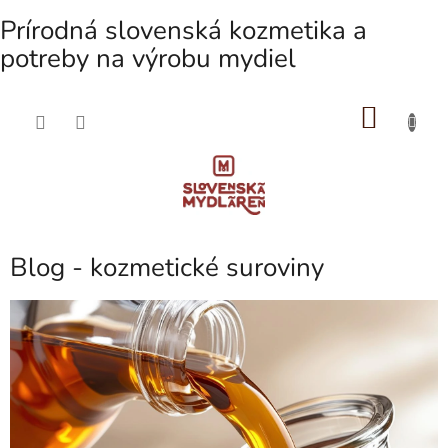
Prírodná slovenská kozmetika a
potreby na výrobu mydiel
NÁKU
Prejsť
na
KOŠÍK
obsah
Blog - kozmetické suroviny
V
ý
p
i
s
č
l