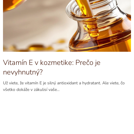
á
n
k
o
v
Vitamín E v kozmetike: Prečo je
nevyhnutný?
Už viete, že vitamín E je silný antioxidant a hydratant. Ale viete, čo
všetko dokáže v zákulisí vaše...