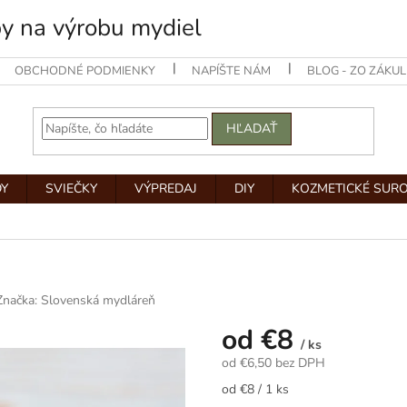
by na výrobu mydiel
OBCHODNÉ PODMIENKY
NAPÍŠTE NÁM
BLOG - ZO ZÁKUL
HĽADAŤ
Y
SVIEČKY
VÝPREDAJ
DIY
KOZMETICKÉ SUR
Značka:
Slovenská mydláreň
od
€8
/ ks
od
€6,50
bez DPH
Jednotková
od €8 / 1 ks
cena: