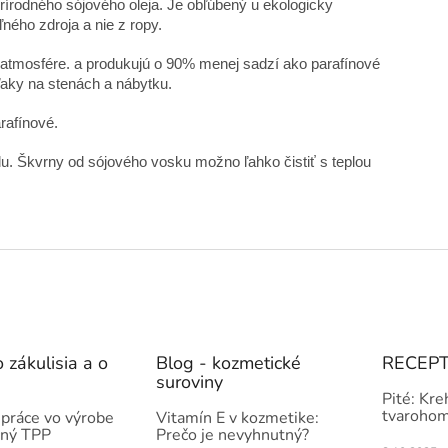
rírodného sójového oleja. Je obľúbený u ekologicky
ného zdroja a nie z ropy.
atmosfére. a produkujú o 90% menej sadzí ako parafínové
aky na stenách a nábytku.
rafínové.
tilu. Škvrny od sójového vosku možno ľahko čistiť s teplou
 zákulisia a o
Blog - kozmetické
RECEP
suroviny
Pité: Kre
tvarohom
práce vo výrobe
Vitamín E v kozmetike:
čný TPP
Prečo je nevyhnutný?