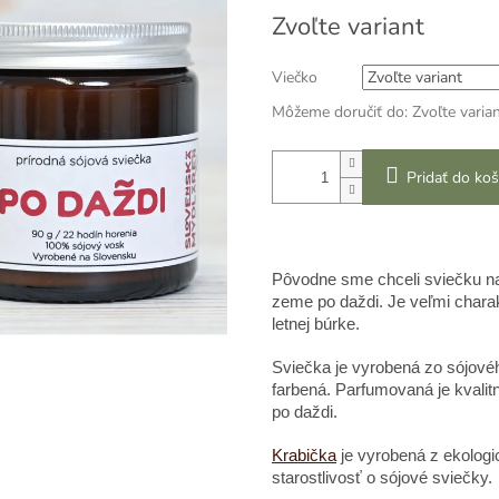
Zvoľte variant
Viečko
Môžeme doručiť do:
Zvoľte varia
Pridať do koš
Pôvodne sme chceli sviečku na
zeme po daždi. Je veľmi charak
letnej búrke.
Sviečka je vyrobená zo sójového
farbená. Parfumovaná je kvali
po daždi.
Krabička
je vyrobená z ekologic
starostlivosť o sójové sviečky.