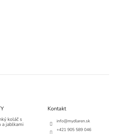
TY
Kontakt
hký koláč s
info
@
mydlaren.sk
 a jablkami
+421 905 589 046