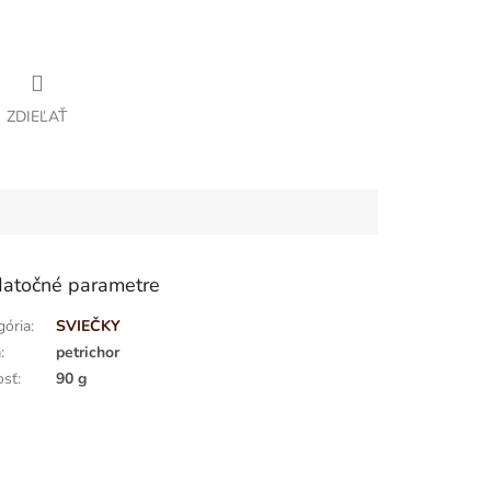
ZDIEĽAŤ
atočné parametre
gória
:
SVIEČKY
a
:
petrichor
osť
:
90 g