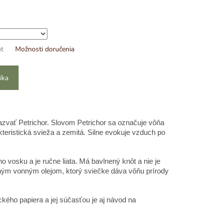
nt
Možnosti doručenia
íka
zvať Petrichor. Slovom Petrichor sa označuje vôňa
teristická svieža a zemitá. Silne evokuje vzduch po
 vosku a je ručne liata. Má bavlnený knôt a nie je
tným vonným olejom, ktorý sviečke dáva vôňu prírody
kého papiera a jej súčasťou je aj návod na