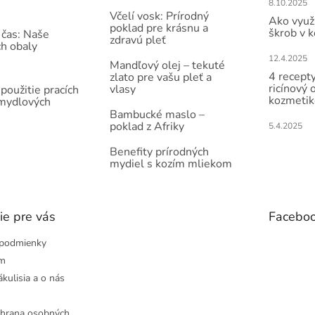
8.10.2025
Včelí vosk: Prírodný
Ako využi
poklad pre krásnu a
škrob v 
 čas: Naše
zdravú pleť
ch obaly
12.4.2025
Mandľový olej – tekuté
4 recepty
zlato pre vašu pleť a
ricínový 
vlasy
použitie pracích
kozmetik
 mydlových
Bambucké maslo –
poklad z Afriky
5.4.2025
Benefity prírodných
mydiel s kozím mliekom
ie pre vás
Facebo
podmienky
ám
ákulisia a o nás
hrana osobných