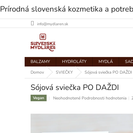
Prírodná slovenská kozmetika a potre
info@mydlaren.sk
Prejsť
na
obsah
BALZAMY
HYDROLÁTY
MYDLÁ
SAD
Domov
SVIEČKY
Sójová sviečka PO DAŽDI
Sójová sviečka PO DAŽDI
Priemerné
Neohodnotené
Podrobnosti hodnotenia
Vegan
hodnotenie
produktu
je
0,0
z
5