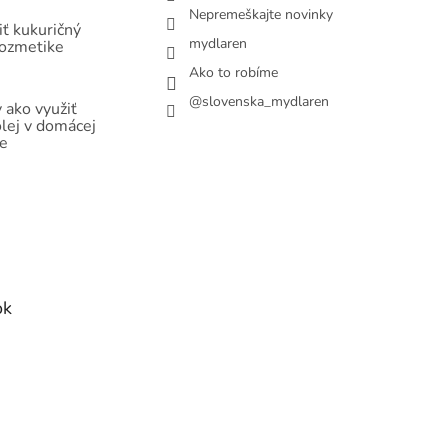
Nepremeškajte novinky
ť kukuričný
mydlaren
kozmetike
Ako to robíme
@slovenska_mydlaren
 ako využiť
olej v domácej
e
ok