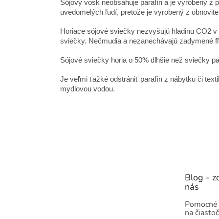
Sójový vosk neobsahuje parafín a je vyrobený z p
uvedomelých ľudí, pretože je vyrobený z obnoviteľ
Horiace sójové sviečky nezvyšujú hladinu CO2 v 
sviečky. Nečmudia a nezanechávajú zadymené fľ
Sójové sviečky horia o 50% dlhšie než sviečky pa
Je veľmi ťažké odstrániť parafín z nábytku či tex
mydlovou vodou.
Z
á
p
ä
t
Blog - zo
i
nás
e
Pomocné 
na čiasto