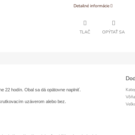
Detailné informácie
TLAČ
OPÝTAŤ SA
Dod
Kate
ne 22 hodín. Obal sa dá opätovne naplniť.
Vôň
skrutkovacím uzáverom alebo bez.
Veľk