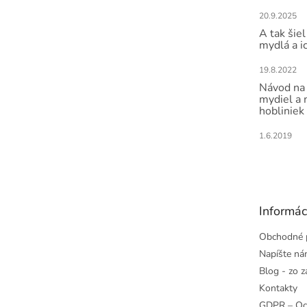
20.9.2025
A tak šiel
mydlá a i
19.8.2022
Návod na 
mydiel a
hobliniek
1.6.2019
Informác
Obchodné 
Napíšte n
Blog - zo z
Kontakty
GDPR – Oc