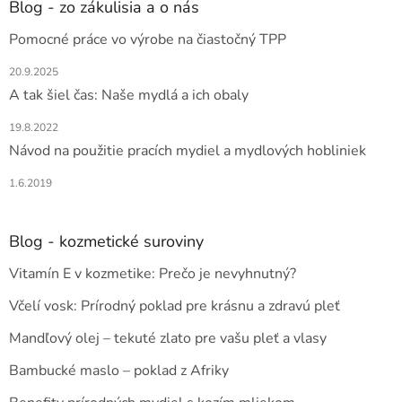
ä
Blog - zo zákulisia a o nás
t
Pomocné práce vo výrobe na čiastočný TPP
i
e
20.9.2025
A tak šiel čas: Naše mydlá a ich obaly
19.8.2022
Návod na použitie pracích mydiel a mydlových hobliniek
1.6.2019
Blog - kozmetické suroviny
Vitamín E v kozmetike: Prečo je nevyhnutný?
Včelí vosk: Prírodný poklad pre krásnu a zdravú pleť
Mandľový olej – tekuté zlato pre vašu pleť a vlasy
Bambucké maslo – poklad z Afriky