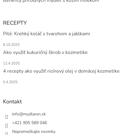
Benefity prírodných mydiel s kozím mliekom
RECEPTY
Pité: Krehký koláč s tvarohom a jablkami
8.10.2025
Ako využiť kukuričný škrob v kozmetike
12.4.2025
4 recepty ako využiť ricínový olej v domácej kozmetike
5.4.2025
Kontakt
info
@
mydlaren.sk
+421 905 589 046
Nepremeškajte novinky