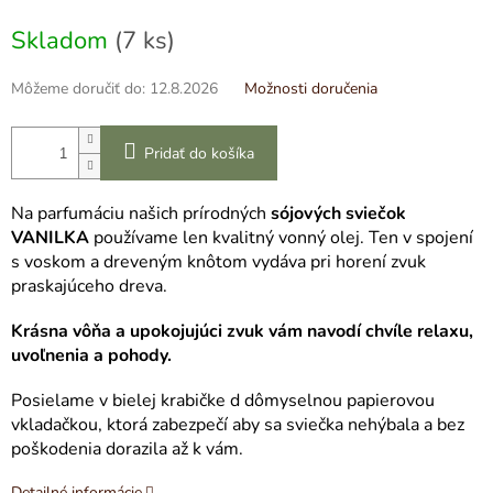
cena:
Skladom
(7 ks)
Môžeme doručiť do:
12.8.2026
Možnosti doručenia
Pridať do košíka
Na parfumáciu našich prírodných
sójových sviečok
VANILKA
používame len kvalitný vonný olej. Ten v spojení
s voskom a dreveným knôtom vydáva pri horení zvuk
praskajúceho dreva.
Krásna vôňa a upokojujúci zvuk vám navodí chvíle relaxu,
uvoľnenia a pohody.
Posielame v bielej krabičke d dômyselnou papierovou
vkladačkou, ktorá zabezpečí aby sa sviečka nehýbala a bez
poškodenia dorazila až k vám.
Detailné informácie