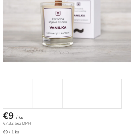
€9
/ ks
€7,32 bez DPH
Jednotková
€9 / 1 ks