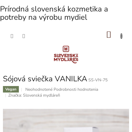
Prírodná slovenská kozmetika a
potreby na výrobu mydiel
NÁKU
Prejsť
na
KOŠÍK
obsah
Sójová sviečka VANILKA
SS-VN-75
Priemerné
Neohodnotené
Podrobnosti hodnotenia
Vegan
hodnotenie
Značka:
Slovenská mydláreň
produktu
je
0,0
z
5
hviezdičiek.