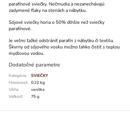
parafínové sviečky. Nečmudia a nezanechávajú
zadymené fľaky na stenách a nábytku.
Sójové sviečky horia o 50% dlhšie než sviečky
parafínové.
Je veľmi ťažké odstrániť parafín z nábytku či textilu.
Škvrny od sójového vosku možno ľahko čistiť s teplou
mydlovou vodou.
Dodatočné parametre
Kategória
:
SVIEČKY
Hmotnosť
:
0.22 kg
Vôňa
:
vanilka
Veľkosť
:
75 g
Z
á
p