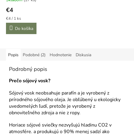
€4
Jednotková
€4 / 1 ks
cena:
Do košíka
Popis
Podobné (2)
Hodnotenie
Diskusia
Podrobný popis
Prečo sójový vosk?
Sójový vosk neobsahuje parafín a je vyrobený z
prírodného sójového oleja. Je obľúbený u ekologicky
uvedomelých ľudí, pretože je vyrobený z
obnoviteľného zdroja a nie z ropy.
Horiace sójové sviečky nezvyšujú hladinu CO2 v
atmosfére. a produkujú o 90% menej sadzí ako