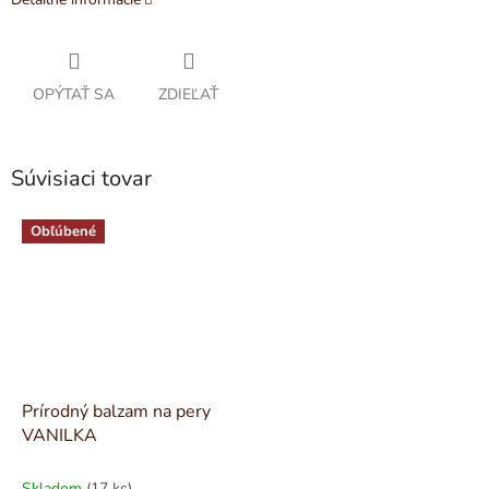
OPÝTAŤ SA
ZDIEĽAŤ
Súvisiaci tovar
Obľúbené
Prírodný balzam na pery
VANILKA
Skladom
(17 ks)