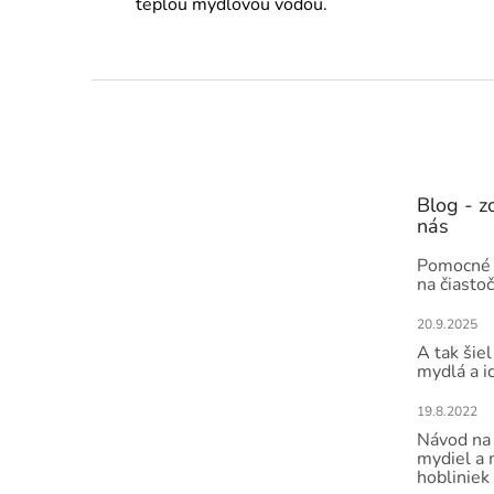
teplou mydlovou vodou.
Z
á
p
ä
t
Blog - zo
i
nás
e
Pomocné 
na čiasto
20.9.2025
A tak šiel
mydlá a i
19.8.2022
Návod na 
mydiel a
hobliniek