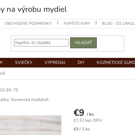
by na výrobu mydiel
OBCHODNÉ PODMIENKY
NAPÍŠTE NÁM
BLOG - ZO ZÁKUL
HĽADAŤ
Y
SVIEČKY
VÝPREDAJ
DIY
KOZMETICKÉ SUR
TUS
SS-EK-75
ačka:
Slovenská mydláreň
€9
/ ks
€7,32 bez DPH
Jednotková
€9 / 1 ks
cena: