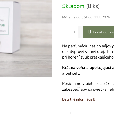
Skladom
(8 ks)
Môžeme doručiť do:
11.8.2026
Pridať do koš
Na parfumáciu našich
sójov
eukalyptový vonný olej. Te
pri horení zvuk praskajúceho
Krásna vôňa a upokojujúci z
a pohody.
Posielame v bielej krabičke
zabezpečí aby sa sviečka ne
Detailné informácie