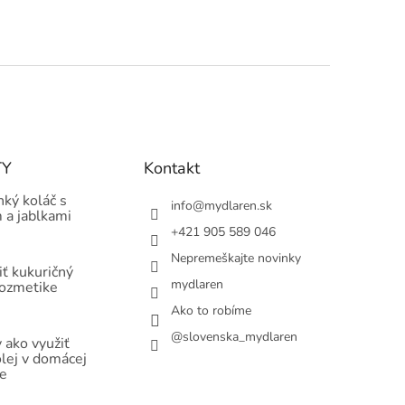
TY
Kontakt
hký koláč s
info
@
mydlaren.sk
 a jablkami
+421 905 589 046
Nepremeškajte novinky
ť kukuričný
mydlaren
kozmetike
Ako to robíme
@slovenska_mydlaren
 ako využiť
olej v domácej
e