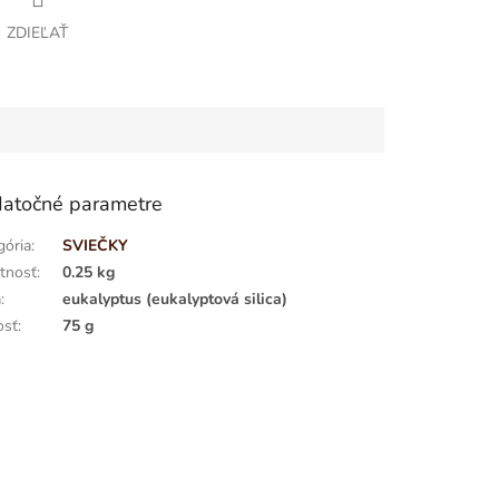
ZDIEĽAŤ
atočné parametre
gória
:
SVIEČKY
tnosť
:
0.25 kg
a
:
eukalyptus (eukalyptová silica)
osť
:
75 g