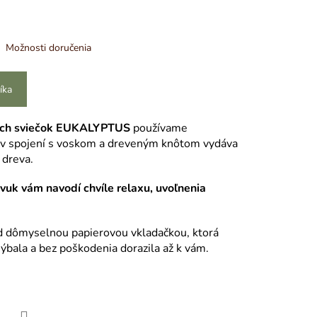
Možnosti doručenia
íka
ých sviečok EUKALYPTUS
používame
n v spojení s voskom a dreveným knôtom vydáva
 dreva.
vuk vám navodí chvíle relaxu, uvoľnenia
 d dômyselnou papierovou vkladačkou, ktorá
hýbala a bez poškodenia dorazila až k vám.