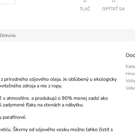
TLAČ
OPÝTAŤ SA
Diskusia
Dod
Kate
Hmo
 z prírodného sójového oleja. Je obľúbený u ekologicky
Vôň
iteľného zdroja a nie z ropy.
Veľk
2 v atmosfére. a produkujú o 90% menej sadzí ako
ú zadymené fľaky na stenách a nábytku.
y parafínové.
textilu. Škvrny od sójového vosku možno ľahko čistiť s