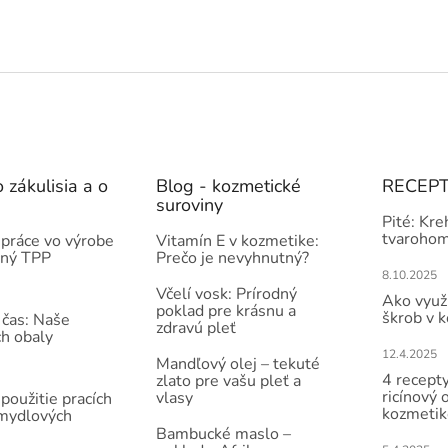
 zákulisia a o
Blog - kozmetické
RECEP
suroviny
Pité: Kre
tvarohom
práce vo výrobe
Vitamín E v kozmetike:
čný TPP
Prečo je nevyhnutný?
8.10.2025
Včelí vosk: Prírodný
Ako využi
poklad pre krásnu a
škrob v 
 čas: Naše
zdravú pleť
ch obaly
12.4.2025
Mandľový olej – tekuté
4 recepty
zlato pre vašu pleť a
ricínový 
vlasy
použitie pracích
kozmetik
 mydlových
Bambucké maslo –