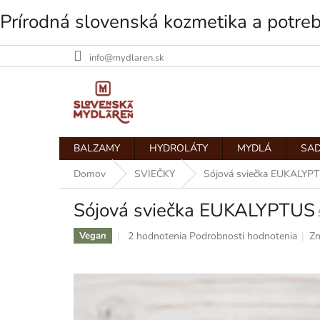
Prírodná slovenská kozmetika a potre
info@mydlaren.sk
Prejsť
na
obsah
BALZAMY
HYDROLÁTY
MYDLÁ
SAD
Domov
SVIEČKY
Sójová sviečka EUKALYP
Sójová sviečka EUKALYPTUS
Priemerné
2 hodnotenia
Podrobnosti hodnotenia
Zn
Vegan
hodnotenie
produktu
je
5,0
z
5