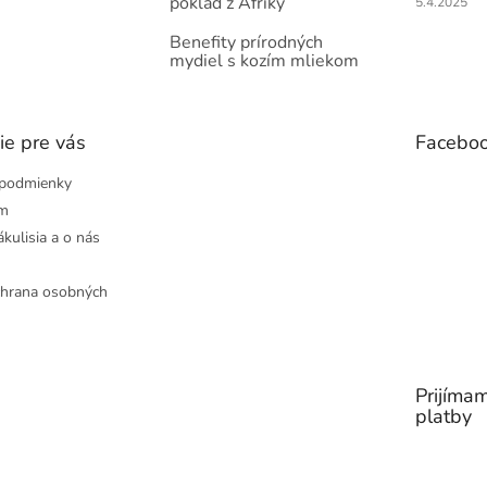
poklad z Afriky
5.4.2025
Benefity prírodných
mydiel s kozím mliekom
ie pre vás
Facebo
podmienky
ám
ákulisia a o nás
hrana osobných
Prijímam
platby