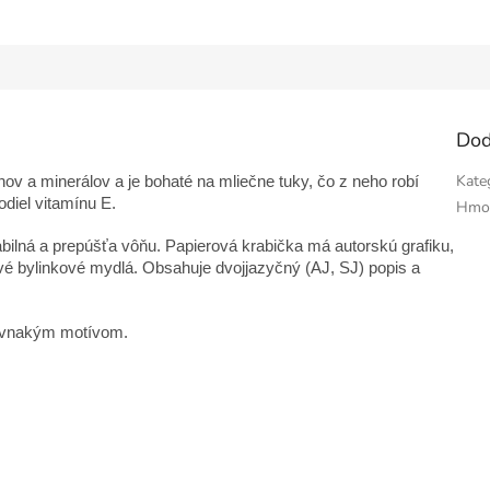
Dod
Kate
v a minerálov a je bohaté na mliečne tuky, čo z neho robí
diel vitamínu E.
Hmo
adabilná a prepúšťa vôňu. Papierová krabička má autorskú grafiku,
vé bylinkové mydlá. Obsahuje dvojjazyčný (AJ, SJ) popis a
ovnakým motívom.