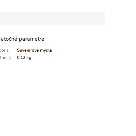
atočné parametre
gória
:
Suvenírové mydlá
tnosť
:
0.12 kg