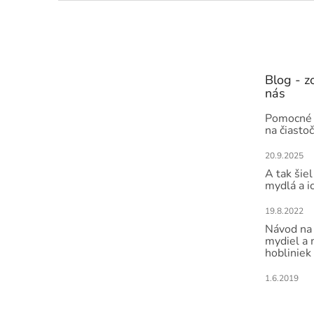
Z
á
p
ä
t
Blog - zo
i
nás
e
Pomocné 
na čiasto
20.9.2025
A tak šiel
mydlá a i
19.8.2022
Návod na 
mydiel a
hobliniek
1.6.2019