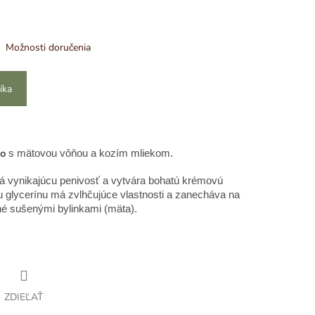
Možnosti doručenia
íka
lo
s mätovou vôňou a kozím mliekom.
Má vynikajúcu penivosť a vytvára bohatú krémovú
glycerínu má zvlhčujúce vlastnosti a zanecháva na
né sušenými bylinkami (mäta).
ZDIEĽAŤ