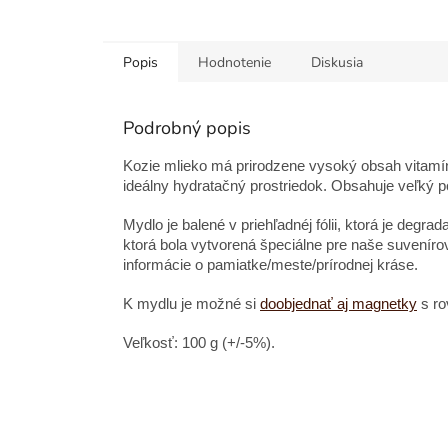
Popis
Hodnotenie
Diskusia
Podrobný popis
Kozie mlieko má prirodzene vysoký obsah vitamíno
ideálny hydratačný prostriedok. Obsahuje veľký po
Mydlo je balené v priehľadnéj fólii, ktorá je degr
ktorá bola vytvorená špeciálne pre naše suveníro
informácie o pamiatke/meste/prírodnej kráse.
K mydlu je možné si
doobjednať aj magnetky
s r
Veľkosť: 100 g (+/-5%).