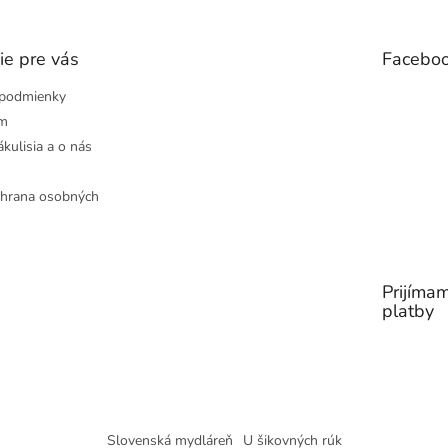
ie pre vás
Facebo
podmienky
ám
ákulisia a o nás
hrana osobných
Prijímam
platby
Slovenská mydláreň
U šikovných rúk