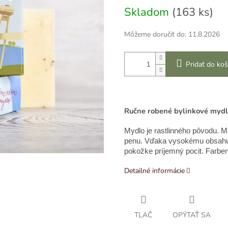
Skladom
(163 ks)
Môžeme doručiť do:
11.8.2026
Pridať do koš
Ručne robené bylinkové myd
Mydlo je rastlinného pôvodu. 
penu. Vďaka vysokému obsahu 
pokožke príjemný pocit. Farbe
Detailné informácie
TLAČ
OPÝTAŤ SA