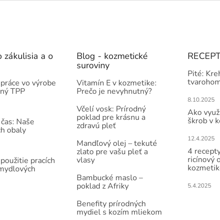
 zákulisia a o
Blog - kozmetické
RECEP
suroviny
Pité: Kre
tvarohom
práce vo výrobe
Vitamín E v kozmetike:
čný TPP
Prečo je nevyhnutný?
8.10.2025
Včelí vosk: Prírodný
Ako využi
poklad pre krásnu a
škrob v 
 čas: Naše
zdravú pleť
ch obaly
12.4.2025
Mandľový olej – tekuté
4 recepty
zlato pre vašu pleť a
ricínový 
vlasy
použitie pracích
kozmetik
 mydlových
Bambucké maslo –
poklad z Afriky
5.4.2025
Benefity prírodných
mydiel s kozím mliekom