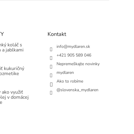
TY
Kontakt
hký koláč s
info
@
mydlaren.sk
 a jablkami
+421 905 589 046
Nepremeškajte novinky
ť kukuričný
mydlaren
kozmetike
Ako to robíme
@slovenska_mydlaren
 ako využiť
olej v domácej
e