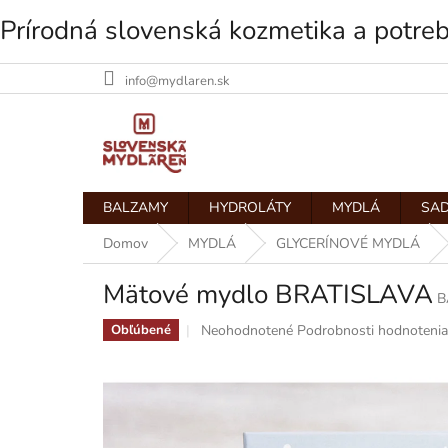
Prírodná slovenská kozmetika a potre
info@mydlaren.sk
Prejsť
na
obsah
BALZAMY
HYDROLÁTY
MYDLÁ
SAD
Domov
MYDLÁ
GLYCERÍNOVÉ MYDLÁ
Mätové mydlo BRATISLAVA
B
Priemerné
Neohodnotené
Podrobnosti hodnotenia
Obľúbené
hodnotenie
produktu
je
0,0
z
5