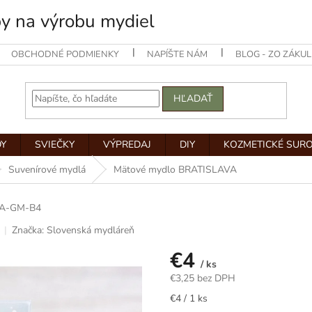
by na výrobu mydiel
OBCHODNÉ PODMIENKY
NAPÍŠTE NÁM
BLOG - ZO ZÁKUL
HĽADAŤ
Y
SVIEČKY
VÝPREDAJ
DIY
KOZMETICKÉ SUR
Suvenírové mydlá
Mätové mydlo BRATISLAVA
A-GM-B4
Značka:
Slovenská mydláreň
€4
/ ks
€3,25 bez DPH
Jednotková
€4 / 1 ks
cena: