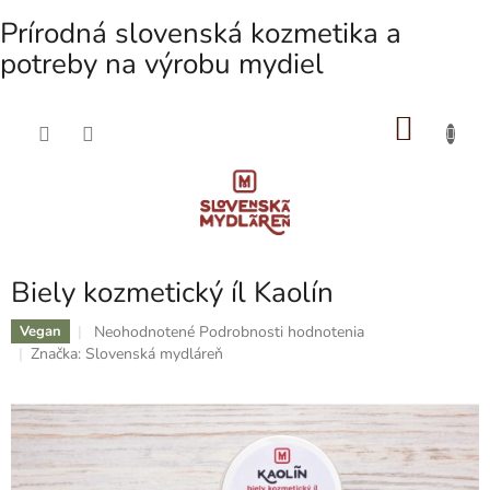
Prírodná slovenská kozmetika a
potreby na výrobu mydiel
NÁKU
Prejsť
na
KOŠÍK
obsah
Biely kozmetický íl Kaolín
Priemerné
Neohodnotené
Podrobnosti hodnotenia
Vegan
hodnotenie
Značka:
Slovenská mydláreň
produktu
je
0,0
z
5
hviezdičiek.