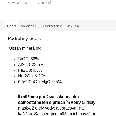
OPÝTAŤ SA
ZDIEĽAŤ
Popis
Podobné (3)
Hodnotenie
Diskusia
Podrobný popis
Obsah minerálov:
SiO 2: 66%
Al2O3: 23,5%
Fe2O3: 0,8%
Na 2O + K 2O:
0,5%
CaO + MgO: 0,5%
Íl môžeme používať ako masku
samostatne len s pridaním vody
(3 diely
masky, 2 diely vody) a spracovať na
kašičku. Samozrejme môžem ich navzájom