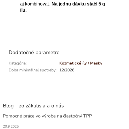
aj kombinovať.
Na jednu dávku stačí 5 g
ílu.
Dodatočné parametre
Kategória
:
Kozmetické íly / Masky
Doba minimálnej spotreby
:
12/2026
Z
á
p
ä
Blog - zo zákulisia a o nás
t
Pomocné práce vo výrobe na čiastočný TPP
i
e
20.9.2025