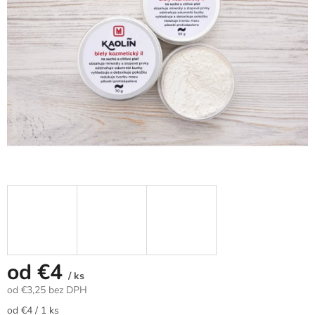
od
€4
/ ks
od
€3,25
bez DPH
Jednotková
od €4 / 1 ks