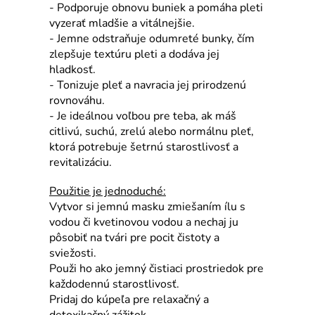
- Podporuje obnovu buniek a pomáha pleti
vyzerať mladšie a vitálnejšie.
- Jemne odstraňuje odumreté bunky, čím
zlepšuje textúru pleti a dodáva jej
hladkosť.
- Tonizuje pleť a navracia jej prirodzenú
rovnováhu.
- Je ideálnou voľbou pre teba, ak máš
citlivú, suchú, zrelú alebo normálnu pleť,
ktorá potrebuje šetrnú starostlivosť a
revitalizáciu.
Použitie je jednoduché:
Vytvor si jemnú masku zmiešaním ílu s
vodou či kvetinovou vodou a nechaj ju
pôsobiť na tvári pre pocit čistoty a
sviežosti.
Použi ho ako jemný čistiaci prostriedok pre
každodennú starostlivosť.
Pridaj do kúpeľa pre relaxačný a
detoxikačný zážitok.