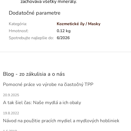
zachováva všetky minerály.
Dodatočné parametre
Kategória
:
Kozmetické íly / Masky
Hmotnosť
:
0.12 kg
Spotrebujte najlepšie do
:
6/2026
Z
á
p
ä
Blog - zo zákulisia a o nás
t
Pomocné práce vo výrobe na čiastočný TPP
i
e
20.9.2025
A tak šiel čas: Naše mydlá a ich obaly
19.8.2022
Návod na použitie pracích mydiel a mydlových hobliniek