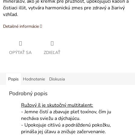
minerálov, ako je kremík pre pružnosť, upokojujúci kaolín a
čistiaci illit, vytvára harmonickú zmes pre zdravý a žiarivý
vzhľad.
Detailné informácie
OPÝTAŤ SA
ZDIEĽAŤ
Popis
Hodnotenie
Diskusia
Podrobný popis
Ružový íl je skutočný multitalent:
- Jemne čistí a zbavuje pleť toxínov, čím ju
necháva sviežu a dýchajúcu.
- Upokojuje citlivú a podráždenú pokožku,
prináša jej úľavu a znižuje začervenanie.