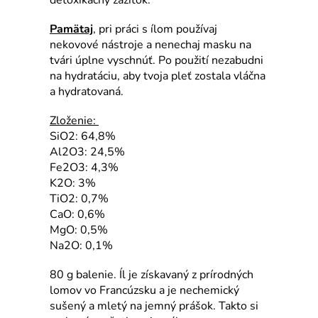
Pamätaj
, pri práci s ílom používaj
nekovové nástroje a nenechaj masku na
tvári úplne vyschnúť. Po použití nezabudni
na hydratáciu, aby tvoja pleť zostala vláčna
a hydratovaná.
Zloženie:
SiO2: 64,8%
Al2O3: 24,5%
Fe2O3: 4,3%
K2O: 3%
TiO2: 0,7%
CaO: 0,6%
MgO: 0,5%
Na2O: 0,1%
80 g balenie.
Íl je získavaný z prírodných
lomov vo Francúzsku a je nechemický
sušený a mletý na jemný prášok. Takto si