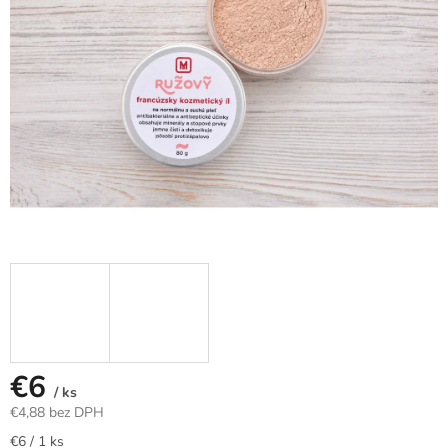
€6
/ ks
€4,88 bez DPH
Jednotková
€6 / 1 ks