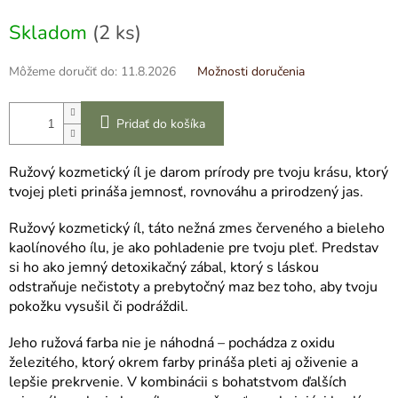
cena:
Skladom
(2 ks)
Môžeme doručiť do:
11.8.2026
Možnosti doručenia
Pridať do košíka
Ružový kozmetický íl je darom prírody pre tvoju krásu, ktorý
tvojej pleti prináša jemnosť, rovnováhu a prirodzený jas.
Ružový kozmetický íl, táto nežná zmes červeného a bieleho
kaolínového ílu, je ako pohladenie pre tvoju pleť. Predstav
si ho ako jemný detoxikačný zábal, ktorý s láskou
odstraňuje nečistoty a prebytočný maz bez toho, aby tvoju
pokožku vysušil či podráždil.
Jeho ružová farba nie je náhodná – pochádza z oxidu
železitého, ktorý okrem farby prináša pleti aj oživenie a
lepšie prekrvenie. V kombinácii s bohatstvom ďalších