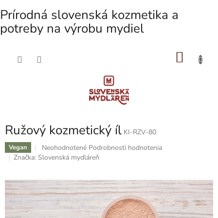
Prírodná slovenská kozmetika a
potreby na výrobu mydiel
NÁKU
Prejsť
na
KOŠÍK
obsah
Ružový kozmetický íl
KI-RZV-80
Priemerné
Neohodnotené
Podrobnosti hodnotenia
Vegan
hodnotenie
Značka:
Slovenská mydláreň
produktu
je
0,0
z
5
hviezdičiek.