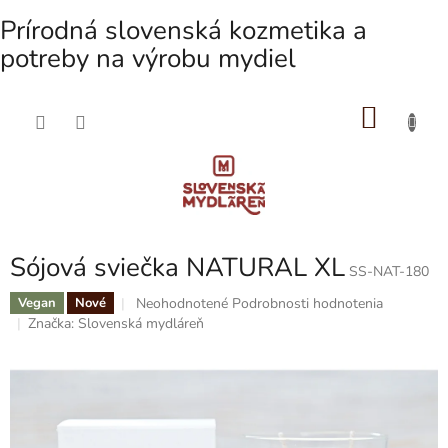
Prírodná slovenská kozmetika a
potreby na výrobu mydiel
NÁKU
Prejsť
na
KOŠÍK
obsah
Sójová sviečka NATURAL XL
SS-NAT-180
Priemerné
Neohodnotené
Podrobnosti hodnotenia
Vegan
Nové
hodnotenie
Značka:
Slovenská mydláreň
produktu
je
0,0
z
5
hviezdičiek.