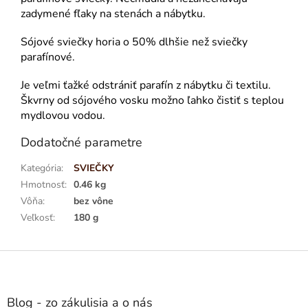
zadymené fľaky na stenách a nábytku.
Sójové sviečky horia o 50% dlhšie než sviečky
parafínové.
Je veľmi ťažké odstrániť parafín z nábytku či textilu.
Škvrny od sójového vosku možno ľahko čistiť s teplou
mydlovou vodou.
Dodatočné parametre
Kategória
:
SVIEČKY
Hmotnosť
:
0.46 kg
Vôňa
:
bez vône
Veľkosť
:
180 g
Z
á
p
ä
Blog - zo zákulisia a o nás