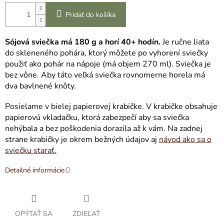
Pridať do košíka
Sójová sviečka má 180 g a horí 40+ hodín.
Je ručne liata
do skleneného pohára, ktorý môžete po vyhorení sviečky
použiť ako pohár na nápoje (má objem 270 ml). Sviečka je
bez vône. Aby táto veľká sviečka rovnomerne horela má
dva bavlnené knôty.
Posielame v bielej papierovej krabičke. V krabičke obsahuje
papierovú vkladačku, ktorá zabezpečí aby sa sviečka
nehýbala a bez poškodenia dorazila až k vám. Na zadnej
strane krabičky je okrem bežných údajov aj
návod ako sa o
sviečku starať.
Detailné informácie
OPÝTAŤ SA
ZDIEĽAŤ