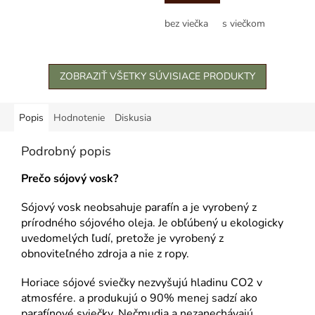
hviezdičiek.
bez viečka
s viečkom
ZOBRAZIŤ VŠETKY SÚVISIACE PRODUKTY
Popis
Hodnotenie
Diskusia
Podrobný popis
Prečo sójový vosk?
Sójový vosk neobsahuje parafín a je vyrobený z
prírodného sójového oleja. Je obľúbený u ekologicky
uvedomelých ľudí, pretože je vyrobený z
obnoviteľného zdroja a nie z ropy.
Horiace sójové sviečky nezvyšujú hladinu CO2 v
atmosfére. a produkujú o 90% menej sadzí ako
parafínové sviečky. Nečmudia a nezanechávajú