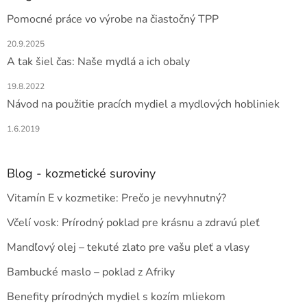
t
Pomocné práce vo výrobe na čiastočný TPP
i
e
20.9.2025
A tak šiel čas: Naše mydlá a ich obaly
19.8.2022
Návod na použitie pracích mydiel a mydlových hobliniek
1.6.2019
Blog - kozmetické suroviny
Vitamín E v kozmetike: Prečo je nevyhnutný?
Včelí vosk: Prírodný poklad pre krásnu a zdravú pleť
Mandľový olej – tekuté zlato pre vašu pleť a vlasy
Bambucké maslo – poklad z Afriky
Benefity prírodných mydiel s kozím mliekom