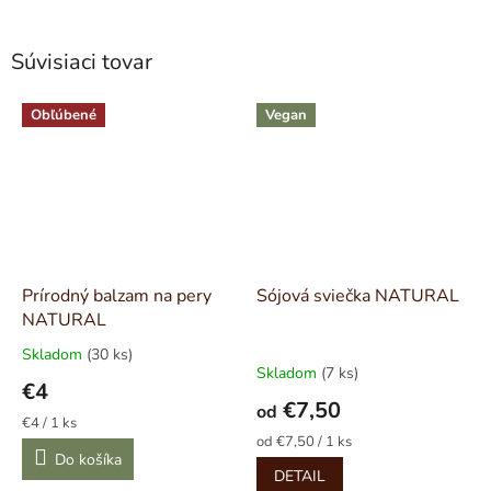
Súvisiaci tovar
Obľúbené
Vegan
Prírodný balzam na pery
Sójová sviečka NATURAL
NATURAL
Skladom
(30 ks)
Priemerné
Skladom
(7 ks)
hodnotenie
€4
produktu
€7,50
od
je
Jednotková
€4 / 1 ks
5,0
cena:
Jednotková
od €7,50 / 1 ks
Do košíka
cena:
z
DETAIL
5