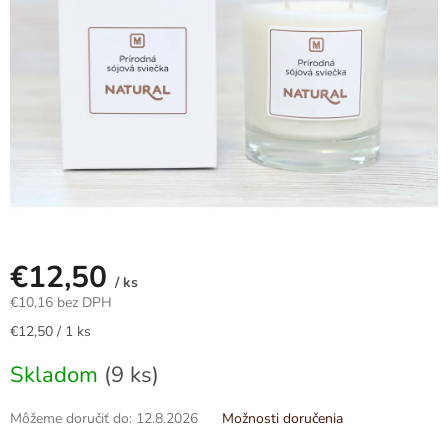
€12,50
/ ks
€10,16 bez DPH
Jednotková
€12,50 / 1 ks
cena:
Skladom
(9 ks)
Môžeme doručiť do:
12.8.2026
Možnosti doručenia