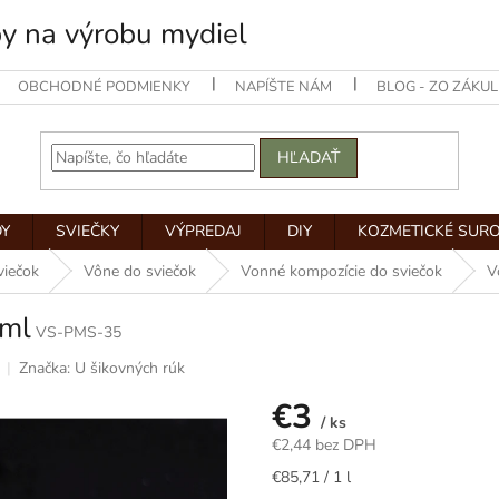
by na výrobu mydiel
OBCHODNÉ PODMIENKY
NAPÍŠTE NÁM
BLOG - ZO ZÁKUL
HĽADAŤ
Y
SVIEČKY
VÝPREDAJ
DIY
KOZMETICKÉ SUR
viečok
Vône do sviečok
Vonné kompozície do sviečok
V
 ml
VS-PMS-35
Značka:
U šikovných rúk
€3
/ ks
€2,44 bez DPH
Jednotková
€85,71 / 1 l
cena: