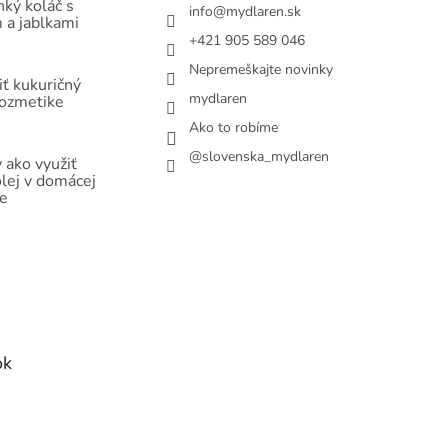
hký koláč s
info
@
mydlaren.sk
 a jablkami
+421 905 589 046
Nepremeškajte novinky
ť kukuričný
mydlaren
kozmetike
Ako to robíme
@slovenska_mydlaren
 ako využiť
olej v domácej
e
ok