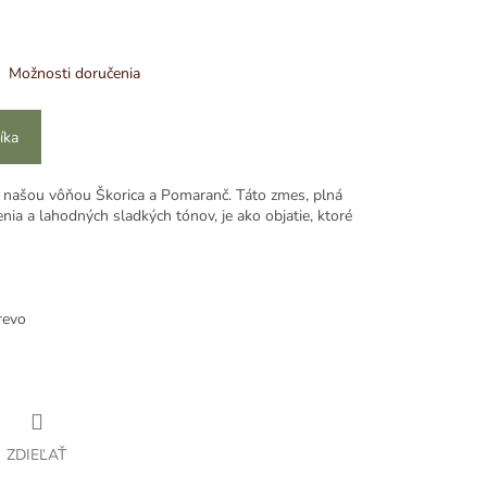
Možnosti doručenia
íka
 s našou vôňou Škorica a Pomaranč. Táto zmes, plná
enia a lahodných sladkých tónov, je ako objatie, ktoré
revo
ZDIEĽAŤ