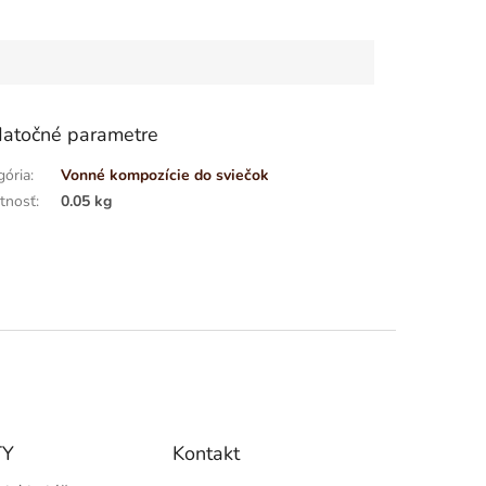
atočné parametre
gória
:
Vonné kompozície do sviečok
tnosť
:
0.05 kg
TY
Kontakt