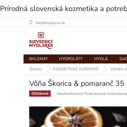
Prírodná slovenská kozmetika a potre
info@mydlaren.sk
Prejsť
na
obsah
BALZAMY
HYDROLÁTY
MYDLÁ
SAD
Domov
KOZMETICKÉ SUROVINY
Výroba s
Vôňa Škorica & pomaranč 35
Priemerné
Neohodnotené
Podrobnosti hodnotenia
Obľúbené
hodnotenie
produktu
je
0,0
z
5