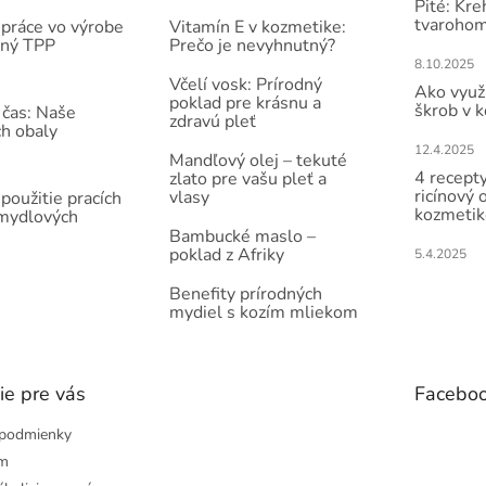
Pité: Kre
tvarohom
práce vo výrobe
Vitamín E v kozmetike:
čný TPP
Prečo je nevyhnutný?
8.10.2025
Včelí vosk: Prírodný
Ako využi
poklad pre krásnu a
škrob v 
 čas: Naše
zdravú pleť
ch obaly
12.4.2025
Mandľový olej – tekuté
4 recepty
zlato pre vašu pleť a
ricínový 
vlasy
použitie pracích
kozmetik
 mydlových
Bambucké maslo –
poklad z Afriky
5.4.2025
Benefity prírodných
mydiel s kozím mliekom
ie pre vás
Facebo
podmienky
ám