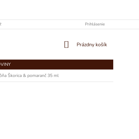
ISIA A O NÁS
KONTAKTY
GDPR – OCHRANA OSOBNÝCH ÚDA
Prihlásenie
NÁKUPNÝ
Prázdny košík
KOŠÍK
OVINY
ôňa Škorica & pomaranč 35 ml