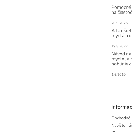
Pomocné 
na čiasto
20.9.2025
A tak šiel
mydlá a i
19.8.2022
Návod na 
mydiel a
hobliniek
1.6.2019
Informác
Obchodné 
Napíšte n