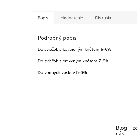
Popis
Hodnotenie
Diskusia
Podrobný popis
Do sviečok s bavlneným knôtom 5-6%
Do sviečok s dreveným knôtom 7-8%
Do vonných voskov 5-6%
Z
á
p
ä
t
Blog - zo
i
nás
e