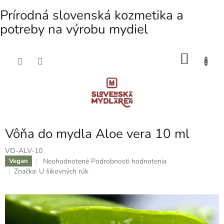
Prírodná slovenská kozmetika a
potreby na výrobu mydiel
NÁKU
Prejsť
na
KOŠÍK
obsah
Vôňa do mydla Aloe vera 10 ml
VO-ALV-10
Priemerné
Neohodnotené
Podrobnosti hodnotenia
Vegan
hodnotenie
Značka:
U šikovných rúk
produktu
je
0,0
z
5