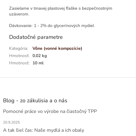
Zasielame v tmavej plastovej fľaške s bezpečnostným
uzáverom.
Dávkovanie: 1 - 2% do glycerínových mydiel.
Dodatočné parametre
Kategória
:
Vône (vonné kompozície)
Hmotnosť
:
0.02 kg
Hmotnosť
:
10 ml
Z
á
p
ä
Blog - zo zákulisia a o nás
t
Pomocné práce vo výrobe na čiastočný TPP
i
e
20.9.2025
A tak šiel čas: Naše mydlá a ich obaly