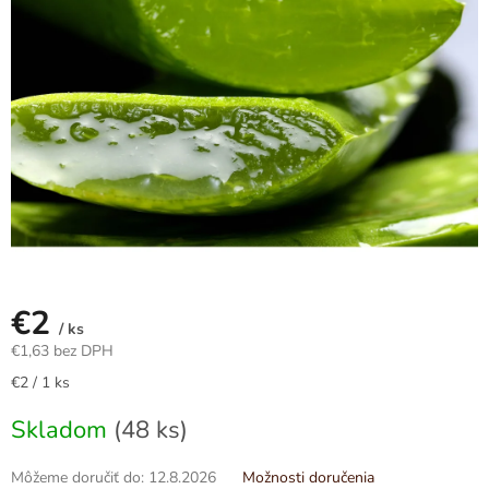
hviezdičiek.
€2
/ ks
€1,63 bez DPH
Jednotková
€2 / 1 ks
cena:
Skladom
(48 ks)
Môžeme doručiť do:
12.8.2026
Možnosti doručenia