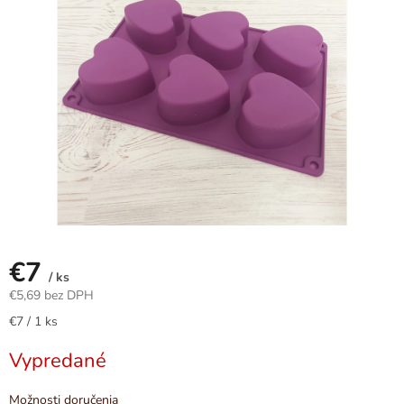
5
hviezdičiek.
€7
/ ks
€5,69 bez DPH
Jednotková
€7 / 1 ks
cena:
Vypredané
Možnosti doručenia