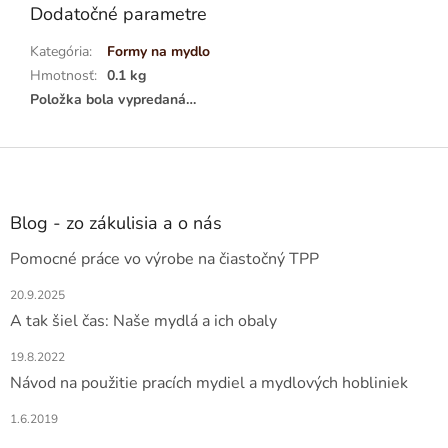
Dodatočné parametre
Kategória
:
Formy na mydlo
Hmotnosť
:
0.1 kg
Položka bola vypredaná…
Z
á
p
ä
Blog - zo zákulisia a o nás
t
Pomocné práce vo výrobe na čiastočný TPP
i
e
20.9.2025
A tak šiel čas: Naše mydlá a ich obaly
19.8.2022
Návod na použitie pracích mydiel a mydlových hobliniek
1.6.2019