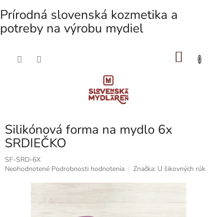
Prírodná slovenská kozmetika a
potreby na výrobu mydiel
NÁKU
Prejsť
na
KOŠÍK
obsah
Silikónová forma na mydlo 6x
SRDIEČKO
SF-SRD-6X
Priemerné
Neohodnotené
Podrobnosti hodnotenia
Značka:
U šikovných rúk
hodnotenie
produktu
je
0,0
z