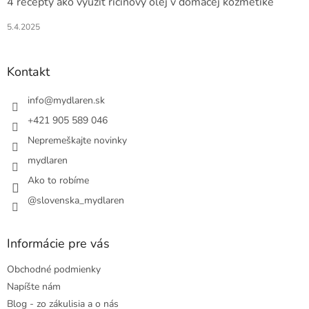
4 recepty ako využiť ricínový olej v domácej kozmetike
5.4.2025
Kontakt
info
@
mydlaren.sk
+421 905 589 046
Nepremeškajte novinky
mydlaren
Ako to robíme
@slovenska_mydlaren
Informácie pre vás
Obchodné podmienky
Napíšte nám
Blog - zo zákulisia a o nás