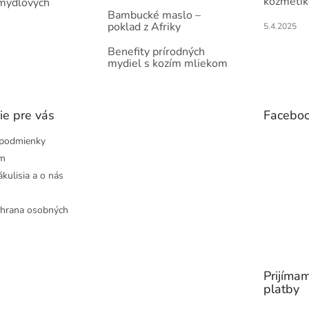
kozmetik
 mydlových
Bambucké maslo –
poklad z Afriky
5.4.2025
Benefity prírodných
mydiel s kozím mliekom
ie pre vás
Facebo
podmienky
ám
ákulisia a o nás
hrana osobných
Prijímam
platby