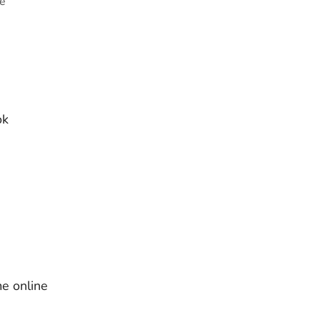
e
ok
e online