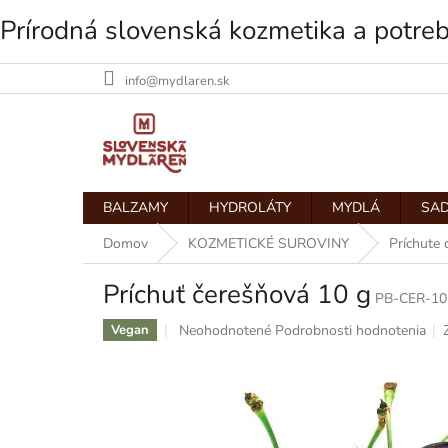
Prírodná slovenská kozmetika a potre
info@mydlaren.sk
Prejsť
na
obsah
BALZAMY
HYDROLÁTY
MYDLÁ
SAD
Domov
KOZMETICKÉ SUROVINY
Príchute
Príchuť čerešňová 10 g
PB-CER-10
Priemerné
Neohodnotené
Podrobnosti hodnotenia
Vegan
hodnotenie
produktu
je
0,0
z
5