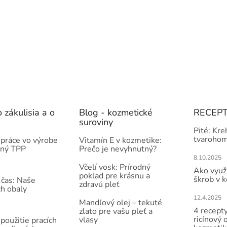
 zákulisia a o
Blog - kozmetické
RECEP
suroviny
Pité: Kre
tvarohom
práce vo výrobe
Vitamín E v kozmetike:
čný TPP
Prečo je nevyhnutný?
8.10.2025
Včelí vosk: Prírodný
Ako využi
poklad pre krásnu a
škrob v 
 čas: Naše
zdravú pleť
ch obaly
12.4.2025
Mandľový olej – tekuté
4 recepty
zlato pre vašu pleť a
ricínový 
vlasy
použitie pracích