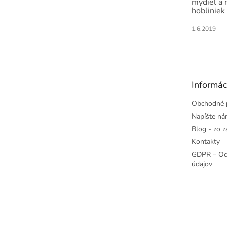
mydiel a
hobliniek
1.6.2019
Informác
Obchodné 
Napíšte n
Blog - zo z
Kontakty
GDPR – Oc
údajov