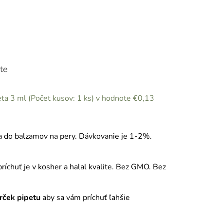
te
eta 3 ml (Počet kusov: 1 ks)
v hodnote €0,13
a do balzamov na pery. Dávkovanie je 1-2%.
ríchuť je v kosher a halal kvalite. Bez GMO. Bez
rček pipetu
aby sa vám príchuť ľahšie