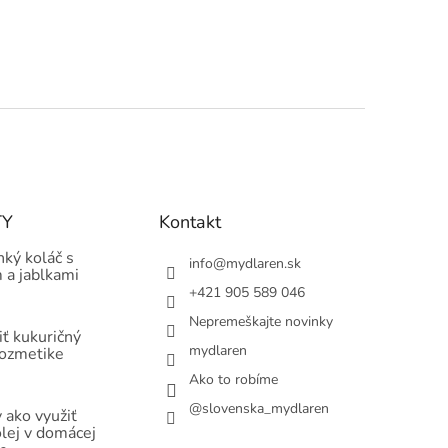
TY
Kontakt
hký koláč s
info
@
mydlaren.sk
 a jablkami
+421 905 589 046
Nepremeškajte novinky
ť kukuričný
mydlaren
kozmetike
Ako to robíme
@slovenska_mydlaren
 ako využiť
olej v domácej