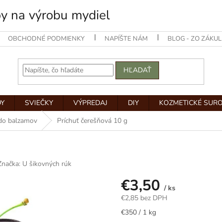
by na výrobu mydiel
OBCHODNÉ PODMIENKY
NAPÍŠTE NÁM
BLOG - ZO ZÁKUL
HĽADAŤ
Y
SVIEČKY
VÝPREDAJ
DIY
KOZMETICKÉ SUR
 do balzamov
Príchuť čerešňová 10 g
Značka:
U šikovných rúk
€3,50
/ ks
€2,85 bez DPH
Jednotková
€350 / 1 kg
cena: