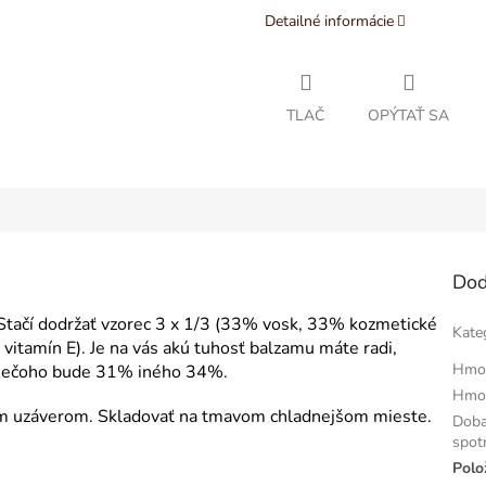
Detailné informácie
TLAČ
OPÝTAŤ SA
Dod
 Stačí dodržať vzorec 3 x 1/3 (33% vosk, 33% kozmetické
Kate
vitamín E). Je na vás akú tuhosť balzamu máte radi,
Hmo
 Niečoho bude 31% iného 34%.
Hmo
ým uzáverom. Skladovať na tmavom chladnejšom mieste.
Doba
spot
Polo