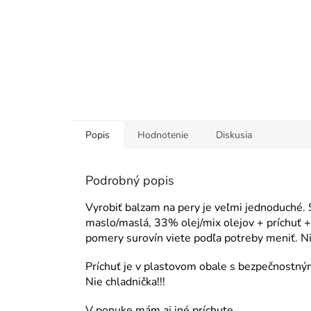
Popis
Hodnotenie
Diskusia
Podrobný popis
Vyrobiť balzam na pery je veľmi jednoduché.
maslo/maslá, 33% olej/mix olejov + príchuť + 
pomery surovín viete podľa potreby meniť.
Príchuť je v plastovom obale s bezpečnostn
Nie chladnička!!!
V ponuke mám aj iné príchute.