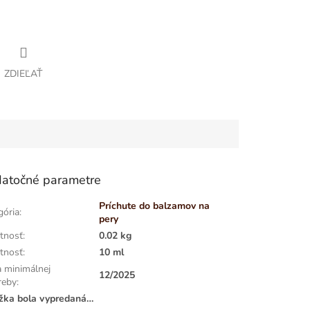
ZDIEĽAŤ
atočné parametre
Príchute do balzamov na
gória
:
pery
tnosť
:
0.02 kg
tnosť
:
10 ml
 minimálnej
12/2025
reby
:
žka bola vypredaná…