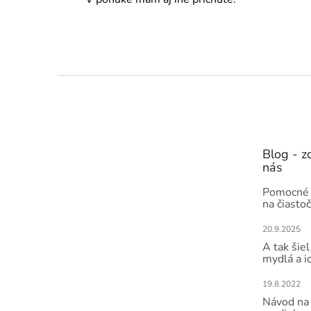
Z
á
p
ä
t
Blog - zo
i
nás
e
Pomocné 
na čiasto
20.9.2025
A tak šiel
mydlá a i
19.8.2022
Návod na 