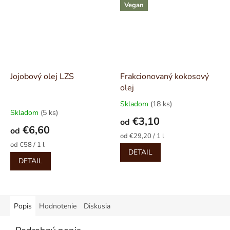
Vegan
Jojobový olej LZS
Frakcionovaný kokosový
olej
Skladom
(18 ks)
Priemerné
Skladom
(5 ks)
hodnotenie
€3,10
od
produktu
€6,60
od
je
Jednotková
od €29,20 / 1 l
5,0
Jednotková
cena:
od €58 / 1 l
DETAIL
cena:
z
DETAIL
5
hviezdičiek.
Popis
Hodnotenie
Diskusia