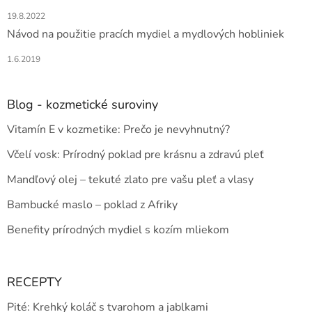
19.8.2022
Návod na použitie pracích mydiel a mydlových hobliniek
1.6.2019
Blog - kozmetické suroviny
Vitamín E v kozmetike: Prečo je nevyhnutný?
Včelí vosk: Prírodný poklad pre krásnu a zdravú pleť
Mandľový olej – tekuté zlato pre vašu pleť a vlasy
Bambucké maslo – poklad z Afriky
Benefity prírodných mydiel s kozím mliekom
RECEPTY
Pité: Krehký koláč s tvarohom a jablkami