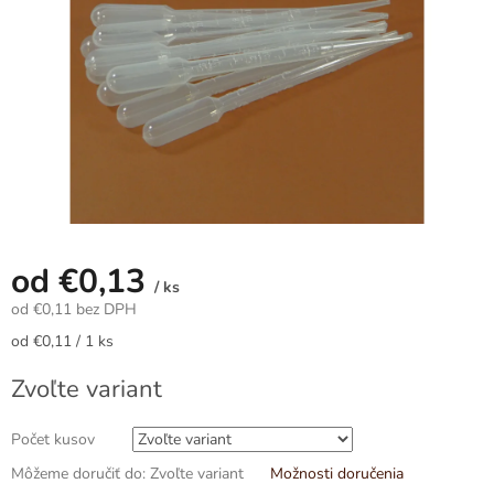
od
€0,13
/ ks
od
€0,11
bez DPH
Jednotková
od €0,11 / 1 ks
cena:
Zvoľte variant
Počet kusov
Môžeme doručiť do:
Zvoľte variant
Možnosti doručenia