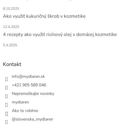
8.10.2025
Ako využiť kukuričný škrob v kozmetike
12.4.2025
4 recepty ako využiť ricínový olej v domácej kozmetike
5.4.2025
Kontakt
info
@
mydlaren.sk
+421 905 589 046
Nepremeškajte novinky
mydlaren
Ako to robíme
@slovenska_mydlaren