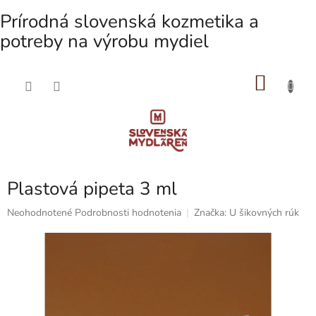
Prírodná slovenská kozmetika a
potreby na výrobu mydiel
NÁKU
Prejsť
na
KOŠÍK
obsah
Plastová pipeta 3 ml
Priemerné
Neohodnotené
Podrobnosti hodnotenia
Značka:
U šikovných rúk
hodnotenie
produktu
je
0,0
z
5
hviezdičiek.