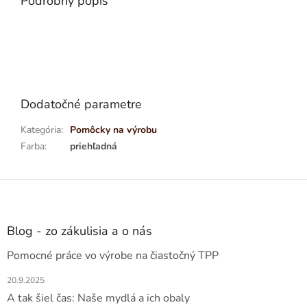
Podrobný popis
Dodatočné parametre
Kategória
:
Pomôcky na výrobu
Farba
:
priehľadná
Z
á
p
ä
Blog - zo zákulisia a o nás
t
Pomocné práce vo výrobe na čiastočný TPP
i
e
20.9.2025
A tak šiel čas: Naše mydlá a ich obaly