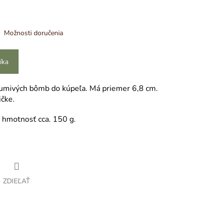
Možnosti doručenia
íka
šumivých bômb do kúpeľa. Má priemer 6,8 cm.
ičke.
hmotnosť cca. 150 g.
ZDIEĽAŤ