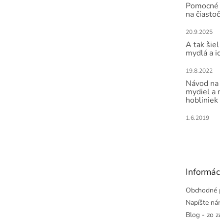
Pomocné 
na čiasto
20.9.2025
A tak šiel
mydlá a i
19.8.2022
Návod na 
mydiel a
hobliniek
1.6.2019
Informác
Obchodné 
Napíšte n
Blog - zo z