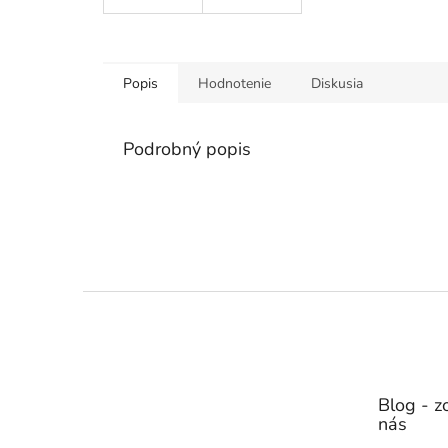
Popis
Hodnotenie
Diskusia
Podrobný popis
Z
á
p
ä
t
Blog - zo
i
nás
e