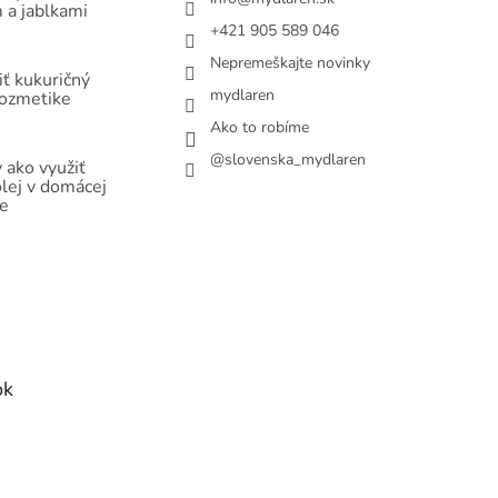
 a jablkami
+421 905 589 046
Nepremeškajte novinky
ť kukuričný
mydlaren
kozmetike
Ako to robíme
@slovenska_mydlaren
 ako využiť
olej v domácej
e
ok