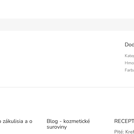
Dod
Kate
Hmo
Farb
 zákulisia a o
Blog - kozmetické
RECEP
suroviny
Pité: Kre