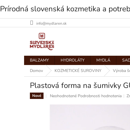
Prírodná slovenská kozmetika a potre
info@mydlaren.sk
Prejsť
na
obsah
BALZAMY
HYDROLÁTY
MYDLÁ
SAD
Domov
KOZMETICKÉ SUROVINY
Výroba š
Plastová forma na šumivky 
Priemerné
Neohodnotené
Podrobnosti hodnotenia
Z
Nové
hodnotenie
produktu
je
0,0
z
5