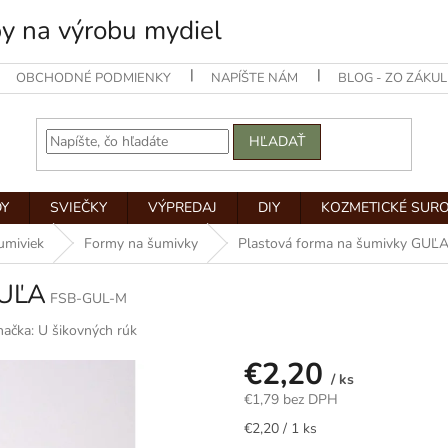
by na výrobu mydiel
OBCHODNÉ PODMIENKY
NAPÍŠTE NÁM
BLOG - ZO ZÁKUL
HĽADAŤ
Y
SVIEČKY
VÝPREDAJ
DIY
KOZMETICKÉ SUR
umiviek
Formy na šumivky
Plastová forma na šumivky GUĽ
GUĽA
FSB-GUL-M
načka:
U šikovných rúk
€2,20
/ ks
€1,79 bez DPH
Jednotková
€2,20 / 1 ks
cena: