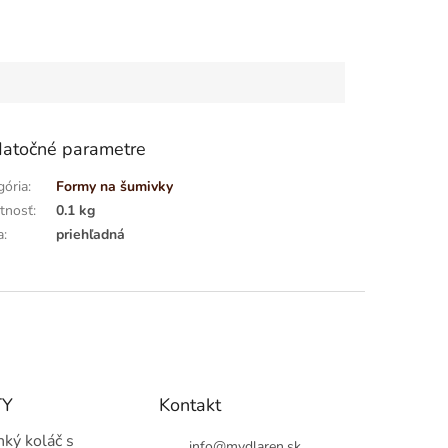
atočné parametre
gória
:
Formy na šumivky
tnosť
:
0.1 kg
a
:
priehľadná
TY
Kontakt
hký koláč s
info
@
mydlaren.sk