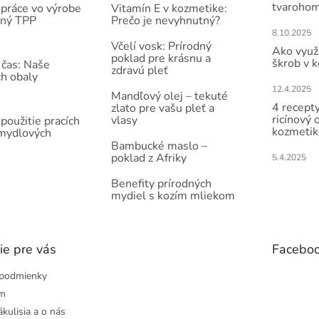
tvarohom
práce vo výrobe
Vitamín E v kozmetike:
čný TPP
Prečo je nevyhnutný?
8.10.2025
Včelí vosk: Prírodný
Ako využi
poklad pre krásnu a
škrob v 
 čas: Naše
zdravú pleť
ch obaly
12.4.2025
Mandľový olej – tekuté
4 recepty
zlato pre vašu pleť a
ricínový 
vlasy
použitie pracích
kozmetik
 mydlových
Bambucké maslo –
poklad z Afriky
5.4.2025
Benefity prírodných
mydiel s kozím mliekom
ie pre vás
Facebo
podmienky
ám
ákulisia a o nás