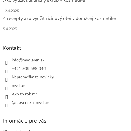
Ako využiť kukuričný škrob v kozmetike
12.4.2025
4 recepty ako využiť ricínový olej v domácej kozmetike
5.4.2025
Kontakt
info
@
mydlaren.sk
+421 905 589 046
Nepremeškajte novinky
mydlaren
Ako to robíme
@slovenska_mydlaren
Informácie pre vás