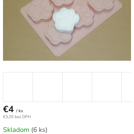
€4
/ ks
€3,25 bez DPH
Jednotková
Skladom
(6 ks)
cena: