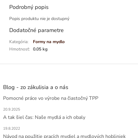
Podrobný popis
Popis produktu nie je dostupný
Dodatočné parametre
Kategória
:
Formy na mydlo
Hmotnosť
:
0.05 kg
Z
á
p
ä
Blog - zo zákulisia a o nás
t
Pomocné práce vo výrobe na čiastočný TPP
i
e
20.9.2025
A tak šiel čas: Naše mydlá a ich obaly
19.8.2022
Návod na použitie pracích mydiel a mydlových hobliniek