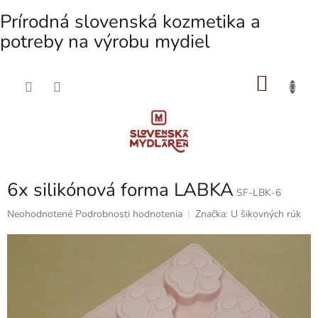
Prírodná slovenská kozmetika a
potreby na výrobu mydiel
NÁKU
Prejsť
na
KOŠÍK
obsah
6x silikónová forma LABKA
SF-LBK-6
Priemerné
Neohodnotené
Podrobnosti hodnotenia
Značka:
U šikovných rúk
hodnotenie
produktu
je
0,0
z
5
hviezdičiek.